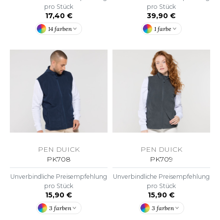
pro Stück
pro Stück
F CLOTHING
17,40 €
39,90 €
14 farben
1 farbe
O DENIM
PIRO
PLASHMACS
TARWORLD
TEDMAN
TORMTECH
PEN DUICK
PEN DUICK
PK708
PK709
EE JAYS
Unverbindliche Preisempfehlung
Unverbindliche Preisempfehlung
pro Stück
pro Stück
HE ONE TOWELLING
15,90 €
15,90 €
IGER
3 farben
3 farben