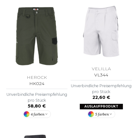
OMBO
OWEL CITY
ELILLA
ESTI
VELILLA
VL344
HEROCK
ESTFORD MILL
HK024
Unverbindliche Preisempfehlung
pro Stück
Unverbindliche Preisempfehlung
22,60 €
pro Stück
OKO
58,80 €
AUSLAUFPRODUKT
5 farben
4 farben