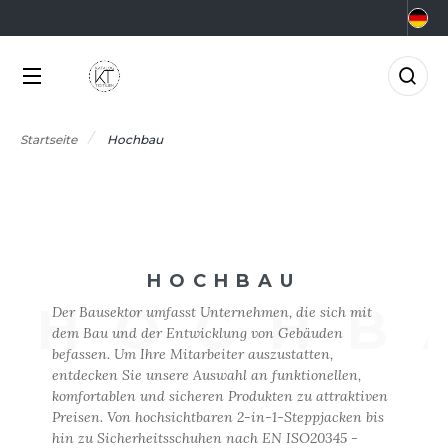
KATEGORIEN
MARKEN
BRANCHEN
ANGEBOTE
CHOOLWEAR
GRAR- UND
KTUELLE ANGEBOTE
KATEGORIEN
RNÄHRUNGSWIRTSCHAFT
Startseite
Hochbau
RMOR LUX
ADE IN EUROPE
NGEBOTE RESTPOSTEN
EAUTY
MARKEN
TLANTIS HEADWEAR
0°C
ERUFE AUF DEM MEER
CCESSOIRES
BRANCHEN
ORPORATE
&C
NZÜGE
HOCHBAU
LEKTRIK UND ELEKTRONIK
NEUHEITEN
ABYBUGZ
HOCHB
USLAUFARTIKEL
Der Bausektor umfasst Unternehmen, die sich mit
ARTEN UND GRÜNFLÄCHEN
dem Bau und der Entwicklung von Gebäuden
AG BASE
IO
ANGEBOTE
befassen. Um Ihre Mitarbeiter auszustatten,
ASTRONOMIE
entdecken Sie unsere Auswahl an funktionellen,
EECHFIELD
LACK&MATCH
komfortablen und sicheren Produkten zu attraktiven
AKTUELLES
ESUNDHEIT
Preisen. Von hochsichtbaren 2-in-1-Steppjacken bis
ELLA+CANVAS
ODYWARMER
hin zu Sicherheitsschuhen nach EN ISO20345 -