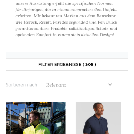
ANDHABUNG
unsere Ausrüstung erfüllt die spezifischen Normen
UILD YOUR BRAND
INKAUSFTASCHEN
NACHHALTIGE ARTIKEL
für diejenigen, die in einem anspruchsvollen Umfeld
EIMWERKER
arbeiten. Mit bekannten Marken aus dem Bausektor
LEECEJACKE
wie Herock, Result, Paredes seguridad und Pen Duick
SALE
OCHBAU
LUBCLASS
garantieren diese Produkte vollständigen Schutz und
ROTTIERWÄSCHE
optimalen Komfort in einem stets aktuellen Design!
OTELGEWERBE
RAGHOPPERS
ASTRO/MEDIZIN/BEAUTY
LEMPNER
AUSWÄSCHE
OMMUNIKATION
COLOGIE
FILTER ERGEBNISSE
( 305 )
EMDEN/BLUSEN
OGISTIK
STEX
OSE
Sortieren nach
ALEREI
T SI ON L'APPELAIT FRANCIS
APPE
ETALLBAU
XCD BY PROMODORO
ATALOG
ODE
INDER
KO-VERANTWORTLICH
INDEN HALES
ODULARE PRODUKTE
ROMOTION