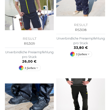
WEATSHIRTS
HK
-SHIRTS
UST COOL
ASCHE
RESULT
UST HOODS
RS308
NTERWÄSCHE
UST T'S
RESULT
Unverbindliche Preisempfehlung
ARNWESTEN
RS309
pro Stück
33,80 €
ESTEN UND JACKEN
Unverbindliche Preisempfehlung
3 farben
ARLOWSKY
pro Stück
INTER
26,00 €
ORNTEX
3 farben
ORKWEAR
ABEL SERIE
ARKWOOD