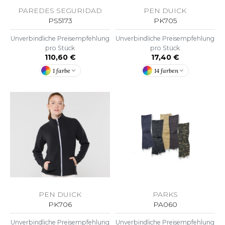
ROMODORO
PAREDES SEGURIDAD
PEN DUICK
PS5173
PK705
Unverbindliche Preisempfehlung
Unverbindliche Preisempfehlung
UADRA
pro Stück
pro Stück
110,60 €
17,40 €
1 farbe
14 farben
EFERENCE TEXTILE
EGATTA
ESULT
ICA LEWIS
USSELL ATHLETIC®
USSELL ATHLETIC® COLLECTION
PEN DUICK
PARKS
PK706
PA060
ANS ETIQUETTE
Unverbindliche Preisempfehlung
Unverbindliche Preisempfehlung