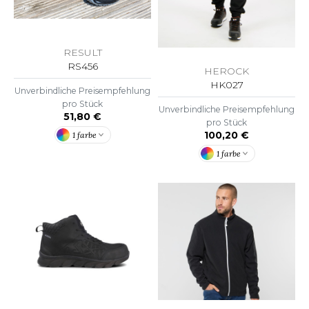
ACRON
ANTIS
RESULT
UMBLES
RS456
HEROCK
HK027
Unverbindliche Preisempfehlung
pro Stück
Unverbindliche Preisempfehlung
51,80 €
EUTRAL
pro Stück
100,20 €
1 farbe
EW GEN
1 farbe
EW MORNING STUDIOS
AREDES SEGURIDAD
ARKS
EN DUICK