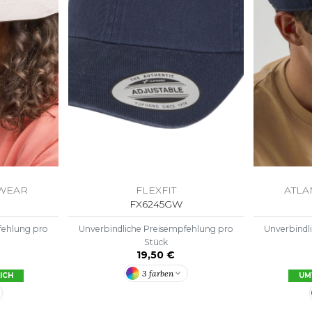
DWEAR
FLEXFIT
ATLA
FX6245GW
fehlung pro
Unverbindliche Preisempfehlung pro
Unverbindl
Stück
19,50 €
3 farben
ICH
UM