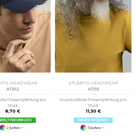
NTIS HEADWEAR
ATLANTIS HEADWEAR
AT292
AT315
iche Preisempfehlung pro
Unverbindliche Preisempfehlung pro
Stück
Stück
8,70 €
11,30 €
WELTFREUNDLICH
NEUES PRODUKT
2 farben
5 farben