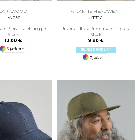
LARKWOOD
ATLANTIS HEADWEAR
LW092
AT330
iche Preisempfehlung pro
Unverbindliche Preisempfehlung pro
Stück
Stück
10,00 €
9,90 €
3 farben
NEUES PRODUKT
7 farben