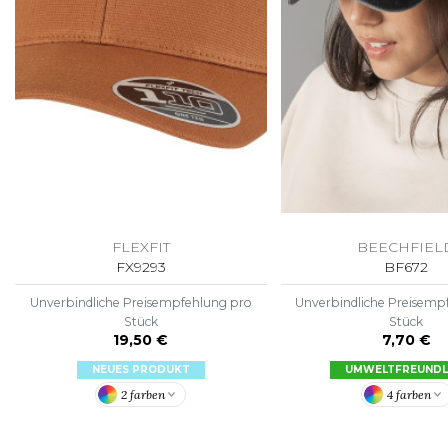
FLEXFIT
M
FRONT ROW
MACRON
FLEXFIT
BEECHFIEL
FX9293
BF672
Unverbindliche Preisempfehlung pro
Unverbindliche Preisemp
Stück
Stück
19,50 €
7,70 €
NEUES PRODUKT
UMWELTFREUNDL
2 farben
4 farben