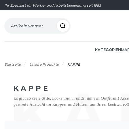
Ihr Spezialist für Werbe- und Arbeitsbekleidung seit 1983
Artikelnummer
KATEGORIEN
MA
Startseite
Unsere Produkte
KAPPE
KA
KAPPE
SCHOOLWEAR
AGRAR- UND
AKTUELLE ANGEBOTE
FRUIT O
FLEECEJ
A
GASTRO
Es gibt so viele Stile, Looks und Trends, um ein Outfit mit Ac
ERNÄHRUNGSWIRTSCHAFT
MADE IN EUROPE
FRUIT O
FROTTIE
gesamte Auswahl an Kappen und Hüten, um Ihren Look zu vol
ARMOR LUX
GESUNDH
BEAUTY
60°C
GASTRO/
G
ATLANTIS HEADWEAR
HANDHA
BERUFE AUF DEM MEER
ACCESSOIRES
HAUSWÄ
GILDAN
B
HEIMWE
CORPORATE
ANZÜGE
HEMDEN