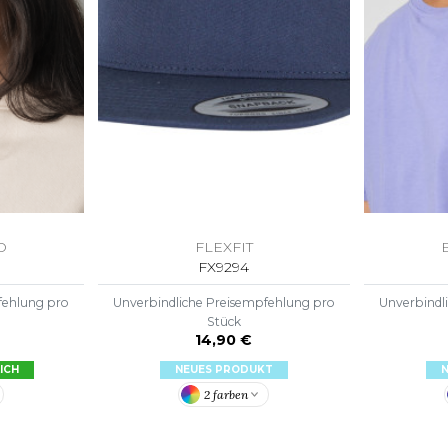
S
SANS ETIQUETTE
D
FLEXFIT
FX9294
fehlung pro
Unverbindliche Preisempfehlung pro
Unverbindl
Stück
14,90 €
ICH
NEUES PRODUKT
2 farben