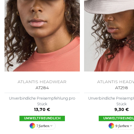
ATLANTIS HEADWEAR
ATLANTIS HEA
AT284
AT298
Unverbindliche Preisempfehlung pro
Unverbindliche Preisemp
Stück
Stück
13,70 €
9,30 €
UMWELTFREUNDLICH
UMWELTFREUNDL
7 farben
9 farben