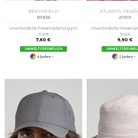
BEECHFIELD
ATLANTIS HEA
BF636
AT301
Unverbindliche Preisempfehlung pro
Unverbindliche Preisemp
Stück
Stück
7,60 €
9,90 €
UMWELTFREUNDLICH
UMWELTFREUNDL
4 farben
2 farben