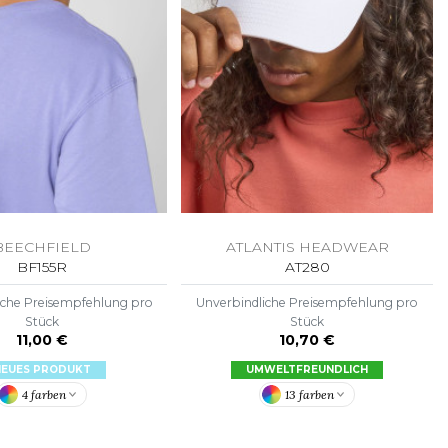
BEECHFIELD
ATLANTIS HEADWEAR
BF155R
AT280
iche Preisempfehlung pro
Unverbindliche Preisempfehlung pro
Stück
Stück
11,00 €
10,70 €
NEUES PRODUKT
UMWELTFREUNDLICH
4 farben
13 farben