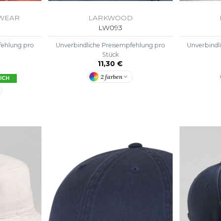
DWEAR
LARKWOOD
LW093
fehlung pro
Unverbindliche Preisempfehlung pro
Unverbindl
Stück
11,30 €
2 farben
ICH