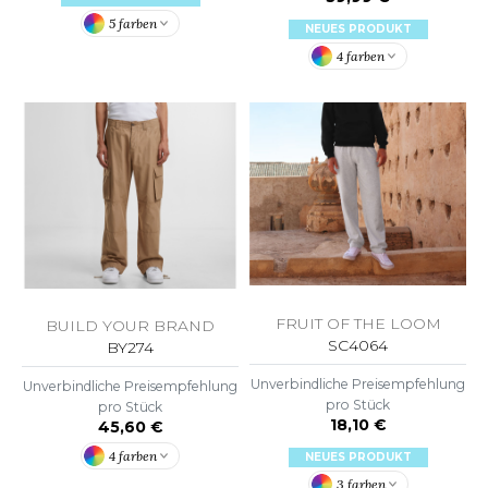
WEATSHIRTS
5 farben
HK
NEUES PRODUKT
-SHIRTS
4 farben
UST COOL
ASCHE
UST HOODS
NTERWÄSCHE
UST T'S
ARNWESTEN
ESTEN UND JACKEN
ARLOWSKY
INTER
ORNTEX
ORKWEAR
FRUIT OF THE LOOM
BUILD YOUR BRAND
SC4064
BY274
ABEL SERIE
Unverbindliche Preisempfehlung
Unverbindliche Preisempfehlung
pro Stück
pro Stück
ARKWOOD
18,10 €
45,60 €
4 farben
NEUES PRODUKT
3 farben