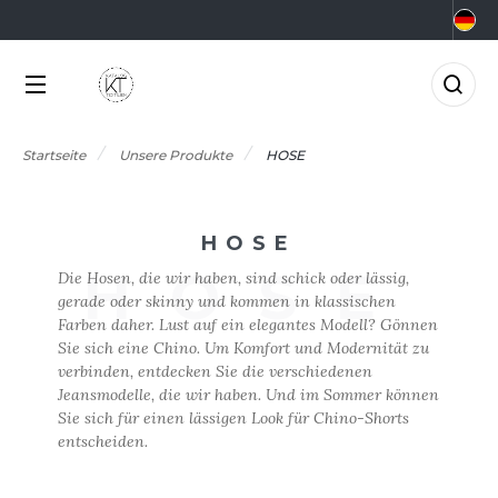
KATEGORIEN
MARKEN
BRANCHEN
ANGEBOTE
CHOOLWEAR
GRAR- UND
KTUELLE ANGEBOTE
KATEGORIEN
RNÄHRUNGSWIRTSCHAFT
Startseite
Unsere Produkte
HOSE
RMOR LUX
ADE IN EUROPE
NGEBOTE RESTPOSTEN
EAUTY
MARKEN
TLANTIS HEADWEAR
0°C
ERUFE AUF DEM MEER
HOSE
CCESSOIRES
BRANCHEN
HOSE
Die Hosen, die wir haben, sind schick oder lässig,
ORPORATE
&C
NZÜGE
gerade oder skinny und kommen in klassischen
LEKTRIK UND ELEKTRONIK
Farben daher. Lust auf ein elegantes Modell? Gönnen
NEUHEITEN
ABYBUGZ
USLAUFARTIKEL
Sie sich eine Chino. Um Komfort und Modernität zu
ARTEN UND GRÜNFLÄCHEN
verbinden, entdecken Sie die verschiedenen
AG BASE
IO
ANGEBOTE
Jeansmodelle, die wir haben. Und im Sommer können
ASTRONOMIE
Sie sich für einen lässigen Look für Chino-Shorts
EECHFIELD
LACK&MATCH
entscheiden.
AKTUELLES
ESUNDHEIT
ELLA+CANVAS
ODYWARMER