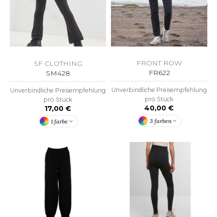
F CLOTHING
O DENIM
PIRO
FRONT ROW
SF CLOTHING
PLASHMACS
FR622
SM428
Unverbindliche Preisempfehlung
TARWORLD
Unverbindliche Preisempfehlung
pro Stück
pro Stück
40,00 €
17,00 €
TEDMAN
3 farben
1 farbe
TORMTECH
EE JAYS
HE ONE TOWELLING
IGER