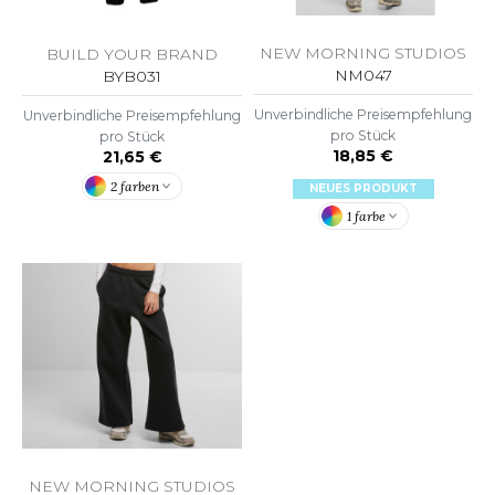
OMBO
NEW MORNING STUDIOS
BUILD YOUR BRAND
OWEL CITY
NM047
BYB031
Unverbindliche Preisempfehlung
Unverbindliche Preisempfehlung
pro Stück
pro Stück
ELILLA
18,85 €
21,65 €
2 farben
NEUES PRODUKT
ESTI
1 farbe
ESTFORD MILL
OKO
NEW MORNING STUDIOS