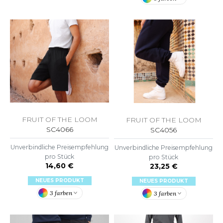
ACRON
ANTIS
UMBLES
EUTRAL
EW GEN
FRUIT OF THE LOOM
FRUIT OF THE LOOM
EW MORNING STUDIOS
SC4066
SC4056
Unverbindliche Preisempfehlung
Unverbindliche Preisempfehlung
pro Stück
pro Stück
AREDES SEGURIDAD
14,60 €
23,25 €
NEUES PRODUKT
NEUES PRODUKT
ARKS
3 farben
3 farben
EN DUICK