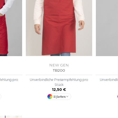
S
SANS ETIQUETTE
NEW GEN
TB200
fehlung pro
Unverbindliche Preisempfehlung pro
Unverbindl
Stück
12,50 €
11 farben