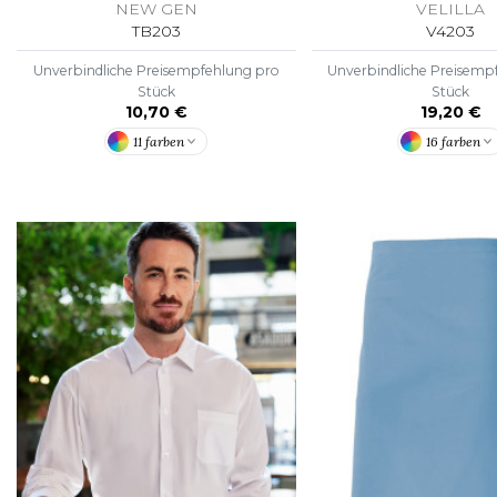
NEW GEN
VELILLA
TB203
V4203
Unverbindliche Preisempfehlung pro
Unverbindliche Preisemp
Stück
Stück
10,70 €
19,20 €
11 farben
16 farben