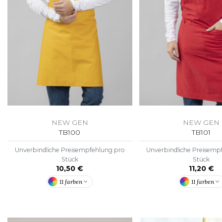
FLEXFIT
M
FRONT ROW
MACRON
NEW GEN
NEW GEN
TB100
TB101
Unverbindliche Preisempfehlung pro
Unverbindliche Preisemp
Stück
Stück
10,50 €
11,20 €
11 farben
11 farben