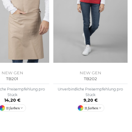
NEW GEN
NEW GEN
TB201
TB202
iche Preisempfehlung pro
Unverbindliche Preisempfehlung pro
Stück
Stück
14,20 €
9,20 €
11 farben
11 farben