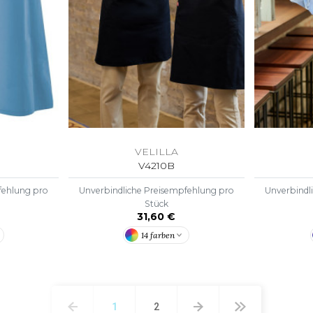
VELILLA
V4210B
fehlung pro
Unverbindliche Preisempfehlung pro
Unverbindl
Stück
31,60 €
14 farben
1
2