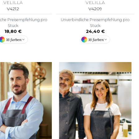
VELILLA
VELILLA
V4212
V4209
iche Preisempfehlung pro
Unverbindliche Preisempfehlung pro
Stück
Stück
18,80 €
24,40 €
16 farben
16 farben