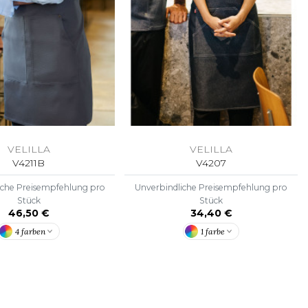
VELILLA
VELILLA
V4211B
V4207
iche Preisempfehlung pro
Unverbindliche Preisempfehlung pro
Stück
Stück
46,50 €
34,40 €
4 farben
1 farbe