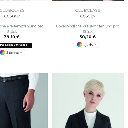
CLUBCLASS
CLUBCLASS
CC3007
CC5007
iche Preisempfehlung pro
Unverbindliche Preisempfehlung pro
Stück
Stück
39,10 €
50,20 €
1 farbe
USLAUFPRODUKT
3 farben