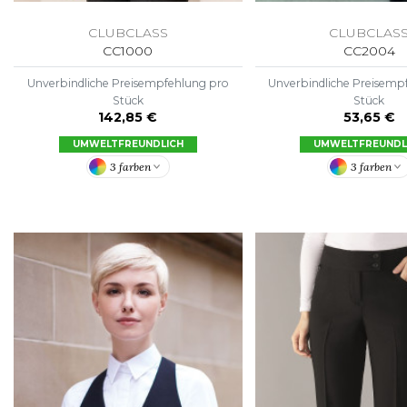
CLUBCLASS
CLUBCLAS
CC1000
CC2004
Unverbindliche Preisempfehlung pro
Unverbindliche Preisemp
Stück
Stück
142,85 €
53,65 €
UMWELTFREUNDLICH
UMWELTFREUNDL
3 farben
3 farben