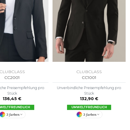
CLUBCLASS
CLUBCLASS
CC2001
CC1001
iche Preisempfehlung pro
Unverbindliche Preisempfehlung pro
Stück
Stück
136,45 €
132,90 €
WELTFREUNDLICH
UMWELTFREUNDLICH
3 farben
3 farben