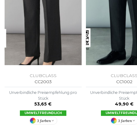
FLEXFIT
M
FRONT ROW
MACRON
CLUBCLASS
CLUBCLAS
CC2003
CC1002
Unverbindliche Preisempfehlung pro
Unverbindliche Preisemp
Stück
Stück
53,65 €
49,90 €
UMWELTFREUNDLICH
UMWELTFREUNDL
3 farben
3 farben