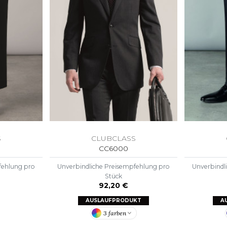
S
CLUBCLASS
CC6000
fehlung pro
Unverbindliche Preisempfehlung pro
Unverbindl
Stück
92,20 €
AUSLAUFPRODUKT
A
3 farben