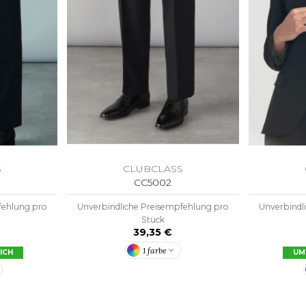
S
SANS ETIQUETTE
S
CLUBCLASS
CC5002
fehlung pro
Unverbindliche Preisempfehlung pro
Unverbindl
Stück
39,35 €
1 farbe
ICH
UM