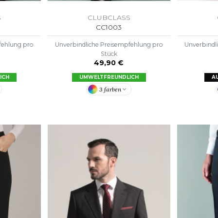
S
CLUBCLASS
CC1003
fehlung pro
Unverbindliche Preisempfehlung pro
Unverbindl
Stück
49,90 €
ICH
UMWELTFREUNDLICH
A
3 farben