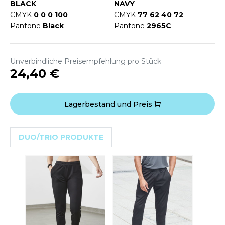
WEATSHIRTS
BLACK
NAVY
HK
CMYK
0 0 0 100
CMYK
77 62 40 72
-SHIRTS
Pantone
Black
Pantone
2965C
UST COOL
ASCHE
UST HOODS
Unverbindliche Preisempfehlung pro Stück
NTERWÄSCHE
24,40 €
UST T'S
ARNWESTEN
ESTEN UND JACKEN
Lagerbestand und Preis
ARLOWSKY
INTER
ORNTEX
DUO/TRIO PRODUKTE
ORKWEAR
ABEL SERIE
ARKWOOD