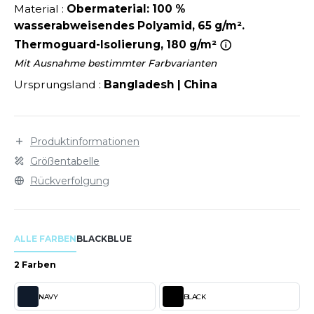
LEXFIT
ÜTZEN
Material :
Obermaterial: 100 %
CHREINER
wasserabweisendes Polyamid, 65 g/m².
RONT ROW
O LABEL / TEAR AWAY
Thermoguard-Isolierung, 180 g/m²
PORT
RUIT OF THE LOOM
OLOSHIRT
Mit Ausnahme bestimmter Farbvarianten
IEFBAU
Ursprungsland :
Bangladesh | China
RUIT OF THE LOOM VINTAGE
ULLOVER
ELLNESS
ECYCELT
ILDAN
Produktinformationen
CHLAFANZÜGE
Größentabelle
CHUHE
Rückverfolgung
ENBURY
CHÜRZEN
EROCK
ICHERHEITSKLEIDUNG HIVIZ
ALLE FARBEN
BLACK
BLUE
OFTSHELL
2 Farben
ACK&JONES
PORTSWEAR
NAVY
BLACK
ACK&JONES - BLANKS