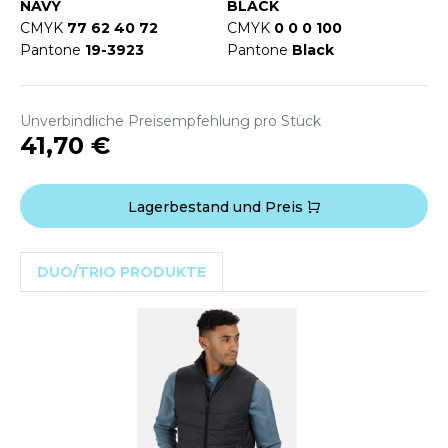
WEATSHIRTS
NAVY
BLACK
HK
CMYK
77 62 40 72
CMYK
0 0 0 100
-SHIRTS
Pantone
19-3923
Pantone
Black
UST COOL
ASCHE
UST HOODS
Unverbindliche Preisempfehlung pro Stück
NTERWÄSCHE
41,70 €
UST T'S
ARNWESTEN
ESTEN UND JACKEN
Lagerbestand und Preis
ARLOWSKY
INTER
ORNTEX
DUO/TRIO PRODUKTE
ORKWEAR
ABEL SERIE
ARKWOOD