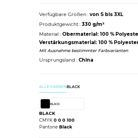
U
NEW GEN
MODE
SCHLAFANZÜGE
EWERBE
Y
NEW MORNING STUDIOS
Verfügbare Größen :
von S bis 3XL
SCHUHE
P
Produktgewicht :
330 g/m²
SCHÜRZEN
PAREDES SEGURIDAD
Material :
Obermaterial: 100 % Polyester
SICHERHEITSKLEIDUNG HI
NES
PARKS
Verstärkungsmaterial: 100 % Polyeste
RE PRODUKTE
SOFTSHELL
ES - BLANKS
PEN DUICK
Mit Ausnahme bestimmter Farbvarianten
PROMODORO
Ursprungsland :
China
OL
Q
ODS
QUADRA
R
ALLE FARBEN
BLACK
REFERENCE TEXTILE
SKY
REGATTA
BLACK
X
RESULT
BLACK
RICA LEWIS
CMYK
0 0 0 100
RIE
RUSSELL ATHLETIC®
Pantone
Black
OD
RUSSELL ATHLETIC® COLL