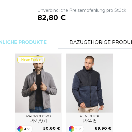
S
Unverbindliche Preisempfehlung pro Stück
SANS ETIQUETTE
82,80 €
NLICHE PRODUKTE
DAZUGEHÖRIGE PRODU
Neue Farbe
PROMODORO
PEN DUICK
PM7971
PK415
50,60 €
69,90 €
4
2