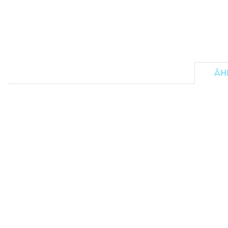
FLEXFIT
M
FRONT ROW
MACRON
ÄH