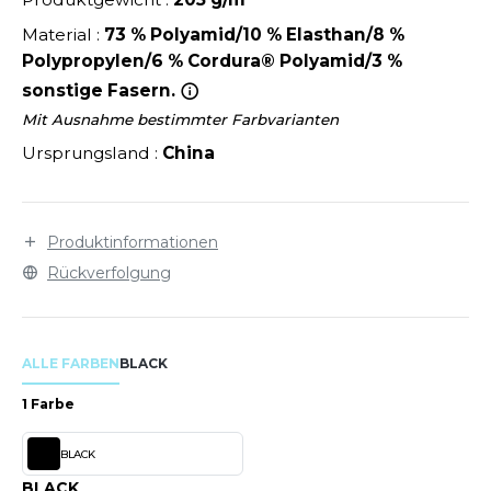
LEXFIT
ÜTZEN
Material :
73 % Polyamid/10 % Elasthan/8 %
CHREINER
RONT ROW
O LABEL / TEAR AWAY
Polypropylen/6 % Cordura® Polyamid/3 %
PORT
RUIT OF THE LOOM
sonstige Fasern.
OLOSHIRT
Mit Ausnahme bestimmter Farbvarianten
IEFBAU
RUIT OF THE LOOM VINTAGE
ULLOVER
Ursprungsland :
China
ELLNESS
ECYCELT
ILDAN
CHLAFANZÜGE
Produktinformationen
Rückverfolgung
CHUHE
ENBURY
CHÜRZEN
EROCK
ICHERHEITSKLEIDUNG HIVIZ
ALLE FARBEN
BLACK
1 Farbe
OFTSHELL
ACK&JONES
PORTSWEAR
BLACK
ACK&JONES - BLANKS
BLACK