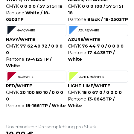
WEATSHIRTS
CMYK
0 0 0 0 / 57 51 51 18
CMYK
0 0 0 100 / 57 51 51
HK
-SHIRTS
Pantone
White / 18-
18
0503TP
Pantone
Black / 18-0503TP
UST COOL
ASCHE
NAVY/WHITE
AZURE/WHITE
UST HOODS
NTERWÄSCHE
NAVY/WHITE
AZURE/WHITE
UST T'S
CMYK
77 62 40 72 / 0 0 0
CMYK
76 44 7 0 / 0 0 0 0
ARNWESTEN
0
Pantone
17-4435TP /
Pantone
19-4125TP /
White
ESTEN UND JACKEN
White
ARLOWSKY
INTER
RED/WHITE
LIGHT LIME/WHITE
ORNTEX
ORKWEAR
RED/WHITE
LIGHT LIME/WHITE
CMYK
20 100 80 10 / 0 0 0
CMYK
18 0 67 0 / 0 0 0 0
0
Pantone
13-0645TP /
ABEL SERIE
Pantone
18-1661TP / White
White
ARKWOOD
Unverbindliche Preisempfehlung pro Stück