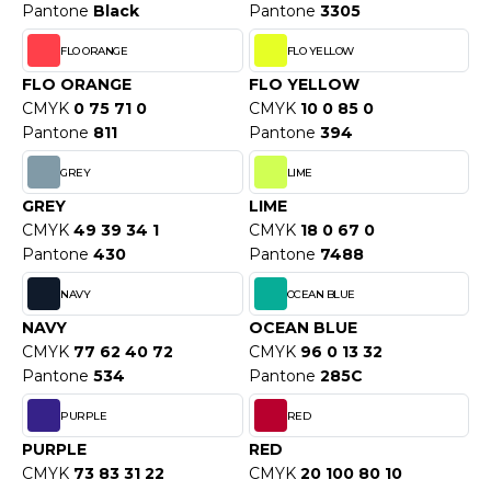
WEATSHIRTS
Pantone
Black
Pantone
3305
HK
-SHIRTS
FLO ORANGE
FLO YELLOW
UST COOL
FLO ORANGE
FLO YELLOW
ASCHE
CMYK
0 75 71 0
CMYK
10 0 85 0
UST HOODS
Pantone
811
Pantone
394
NTERWÄSCHE
UST T'S
GREY
LIME
ARNWESTEN
GREY
LIME
ESTEN UND JACKEN
CMYK
49 39 34 1
CMYK
18 0 67 0
ARLOWSKY
Pantone
430
Pantone
7488
INTER
ORNTEX
NAVY
OCEAN BLUE
ORKWEAR
NAVY
OCEAN BLUE
CMYK
77 62 40 72
CMYK
96 0 13 32
ABEL SERIE
Pantone
534
Pantone
285C
PURPLE
RED
ARKWOOD
PURPLE
RED
CMYK
73 83 31 22
CMYK
20 100 80 10