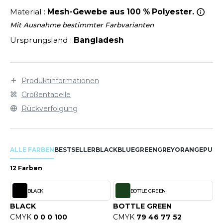
LEXFIT
ÜTZEN
Material :
Mesh-Gewebe aus 100 % Polyester.
CHREINER
RONT ROW
O LABEL / TEAR AWAY
Mit Ausnahme bestimmter Farbvarianten
PORT
Ursprungsland :
Bangladesh
RUIT OF THE LOOM
OLOSHIRT
IEFBAU
RUIT OF THE LOOM VINTAGE
ULLOVER
ELLNESS
Produktinformationen
ECYCELT
Größentabelle
ILDAN
CHLAFANZÜGE
Rückverfolgung
CHUHE
ENBURY
CHÜRZEN
ALLE FARBEN
BESTSELLER
BLACK
BLUE
GREEN
GREY
ORANGE
PURP
EROCK
ICHERHEITSKLEIDUNG HIVIZ
12 Farben
OFTSHELL
BLACK
BOTTLE GREEN
ACK&JONES
PORTSWEAR
BLACK
BOTTLE GREEN
ACK&JONES - BLANKS
CMYK
0 0 0 100
CMYK
79 46 77 52