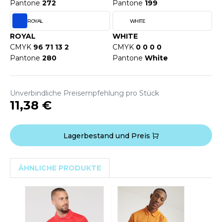
Pantone
272
Pantone
199
ACRON
ROYAL
WHITE
ANTIS
ROYAL
WHITE
UMBLES
CMYK
96 71 13 2
CMYK
0 0 0 0
Pantone
280
Pantone
White
EUTRAL
Unverbindliche Preisempfehlung pro Stück
11,38 €
EW GEN
EW MORNING STUDIOS
Lagerbestand und Preis
AREDES SEGURIDAD
ÄHNLICHE PRODUKTE
ARKS
EN DUICK