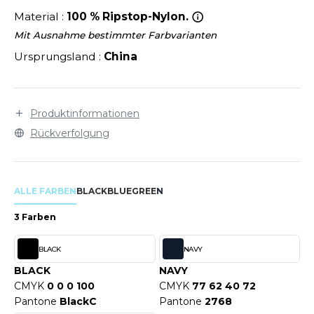
LEXFIT
ÜTZEN
Material :
100 % Ripstop-Nylon.
CHREINER
RONT ROW
O LABEL / TEAR AWAY
Mit Ausnahme bestimmter Farbvarianten
PORT
Ursprungsland :
China
RUIT OF THE LOOM
OLOSHIRT
IEFBAU
RUIT OF THE LOOM VINTAGE
ULLOVER
ELLNESS
Produktinformationen
ECYCELT
Rückverfolgung
ILDAN
CHLAFANZÜGE
CHUHE
ALLE FARBEN
BLACK
BLUE
GREEN
ENBURY
CHÜRZEN
3 Farben
EROCK
ICHERHEITSKLEIDUNG HIVIZ
BLACK
NAVY
OFTSHELL
BLACK
NAVY
ACK&JONES
CMYK
0 0 0 100
CMYK
77 62 40 72
PORTSWEAR
Pantone
BlackC
Pantone
2768
ACK&JONES - BLANKS