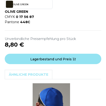
WEATSHIRTS
OLIVE GREEN
HK
-SHIRTS
OLIVE GREEN
UST COOL
CMYK
0 17 56 87
ASCHE
Pantone
448C
UST HOODS
NTERWÄSCHE
UST T'S
ARNWESTEN
Unverbindliche Preisempfehlung pro Stück
8,80 €
ESTEN UND JACKEN
ARLOWSKY
INTER
Lagerbestand und Preis
ORNTEX
ORKWEAR
ÄHNLICHE PRODUKTE
ABEL SERIE
ARKWOOD