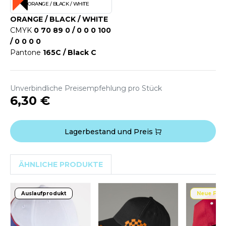
ROMODORO
ORANGE / BLACK / WHITE
ORANGE / BLACK / WHITE
CMYK
0 70 89 0 / 0 0 0 100
UADRA
/ 0 0 0 0
Pantone
165C / Black C
EFERENCE TEXTILE
Unverbindliche Preisempfehlung pro Stück
6,30 €
EGATTA
ESULT
Lagerbestand und Preis
ICA LEWIS
USSELL ATHLETIC®
ÄHNLICHE PRODUKTE
USSELL ATHLETIC® COLLECTION
Auslaufprodukt
Neue Far
ANS ETIQUETTE