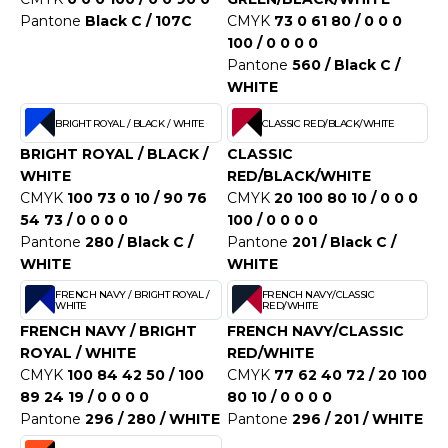
ACRON
Pantone
Black C / 107C
CMYK
73 0 61 80 / 0 0 0
100 / 0 0 0 0
ANTIS
Pantone
560 / Black C /
WHITE
UMBLES
BRIGHT ROYAL / BLACK / WHITE
CLASSIC RED/BLACK/WHITE
BRIGHT ROYAL / BLACK /
CLASSIC
EUTRAL
WHITE
RED/BLACK/WHITE
CMYK
100 73 0 10 / 90 76
CMYK
20 100 80 10 / 0 0 0
EW GEN
54 73 / 0 0 0 0
100 / 0 0 0 0
Pantone
280 / Black C /
Pantone
201 / Black C /
EW MORNING STUDIOS
WHITE
WHITE
FRENCH NAVY / BRIGHT ROYAL /
FRENCH NAVY/CLASSIC
WHITE
RED/WHITE
AREDES SEGURIDAD
FRENCH NAVY / BRIGHT
FRENCH NAVY/CLASSIC
ROYAL / WHITE
RED/WHITE
ARKS
CMYK
100 84 42 50 / 100
CMYK
77 62 40 72 / 20 100
89 24 19 / 0 0 0 0
80 10 / 0 0 0 0
EN DUICK
Pantone
296 / 280 / WHITE
Pantone
296 / 201 / WHITE