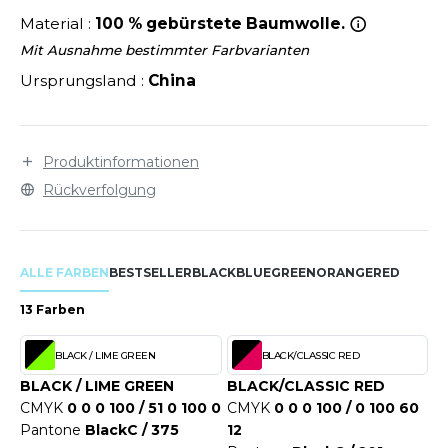
LEXFIT
ÜTZEN
Material :
100 % gebürstete Baumwolle.
CHREINER
RONT ROW
O LABEL / TEAR AWAY
Mit Ausnahme bestimmter Farbvarianten
PORT
Ursprungsland :
China
RUIT OF THE LOOM
OLOSHIRT
IEFBAU
RUIT OF THE LOOM VINTAGE
ULLOVER
ELLNESS
Produktinformationen
ECYCELT
Rückverfolgung
ILDAN
CHLAFANZÜGE
CHUHE
ALLE FARBEN
BESTSELLER
BLACK
BLUE
GREEN
ORANGE
RED
ENBURY
CHÜRZEN
13 Farben
EROCK
ICHERHEITSKLEIDUNG HIVIZ
BLACK / LIME GREEN
BLACK/CLASSIC RED
OFTSHELL
BLACK / LIME GREEN
BLACK/CLASSIC RED
ACK&JONES
CMYK
0 0 0 100 / 51 0 100 0
CMYK
0 0 0 100 / 0 100 60
PORTSWEAR
Pantone
BlackC / 375
12
ACK&JONES - BLANKS