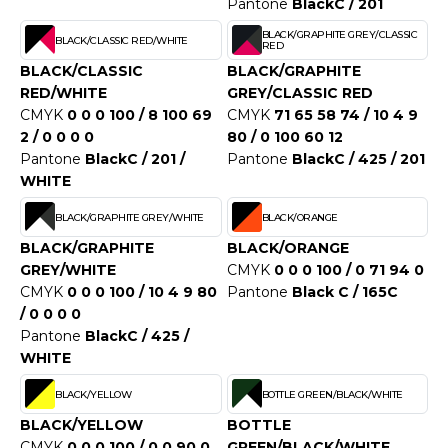
WEATSHIRTS
Pantone
BlackC / 201
HK
BLACK/GRAPHITE GREY/CLASSIC
BLACK/CLASSIC RED/WHITE
-SHIRTS
RED
UST COOL
BLACK/CLASSIC
BLACK/GRAPHITE
ASCHE
RED/WHITE
GREY/CLASSIC RED
UST HOODS
CMYK
0 0 0 100 / 8 100 69
CMYK
71 65 58 74 / 10 4 9
NTERWÄSCHE
2 / 0 0 0 0
80 / 0 100 60 12
UST T'S
Pantone
BlackC / 201 /
Pantone
BlackC / 425 / 201
ARNWESTEN
WHITE
ESTEN UND JACKEN
BLACK/GRAPHITE GREY/WHITE
BLACK/ORANGE
ARLOWSKY
INTER
BLACK/GRAPHITE
BLACK/ORANGE
ORNTEX
GREY/WHITE
CMYK
0 0 0 100 / 0 71 94 0
ORKWEAR
CMYK
0 0 0 100 / 10 4 9 80
Pantone
Black C / 165C
/ 0 0 0 0
Pantone
BlackC / 425 /
ABEL SERIE
WHITE
ARKWOOD
BLACK/YELLOW
BOTTLE GREEN/BLACK/WHITE
BLACK/YELLOW
BOTTLE
CMYK
0 0 0 100 / 0 0 90 0
GREEN/BLACK/WHITE