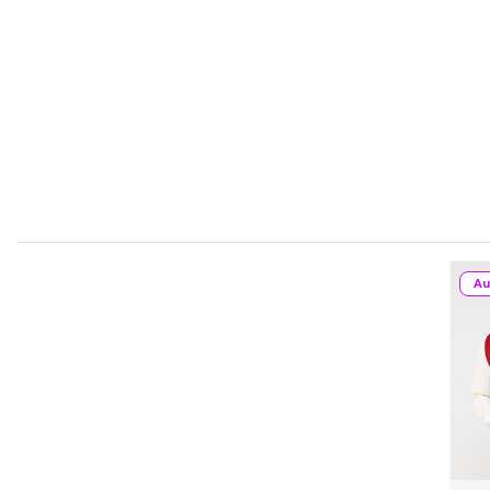
FLEXFIT
M
FRONT ROW
MACRON
Au