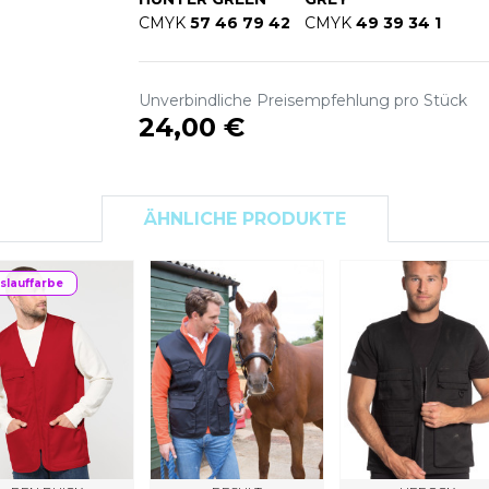
S
CMYK
57 46 79 42
CMYK
49 39 34 1
SANS ETIQUETTE
Unverbindliche Preisempfehlung pro Stück
24,00 €
ÄHNLICHE PRODUKTE
slauffarbe