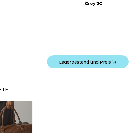
Grey 2C
Lagerbestand und Preis
KTE