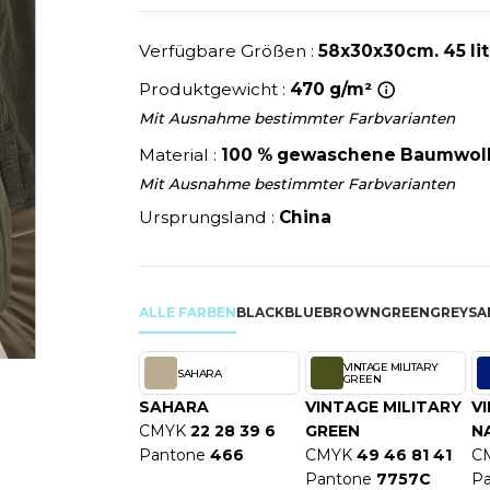
U
NEW GEN
MODE
SCHLAFANZÜGE
EWERBE
Y
NEW MORNING STUDIOS
Verfügbare Größen :
58x30x30cm. 45 lit
SCHUHE
P
Produktgewicht :
470 g/m²
SCHÜRZEN
PAREDES SEGURIDAD
Mit Ausnahme bestimmter Farbvarianten
SICHERHEITSKLEIDUNG HI
NES
PARKS
RE PRODUKTE
SOFTSHELL
Material :
100 % gewaschene Baumwoll
ES - BLANKS
PEN DUICK
Mit Ausnahme bestimmter Farbvarianten
PROMODORO
Ursprungsland :
China
OL
Q
ODS
QUADRA
R
ALLE FARBEN
BLACK
BLUE
BROWN
GREEN
GREY
SA
REFERENCE TEXTILE
SKY
REGATTA
VINTAGE MILITARY
SAHARA
X
GREEN
RESULT
SAHARA
VINTAGE MILITARY
V
RICA LEWIS
CMYK
22 28 39 6
GREEN
N
RIE
RUSSELL ATHLETIC®
Pantone
466
CMYK
49 46 81 41
C
OD
RUSSELL ATHLETIC® COLL
Pantone
7757C
P