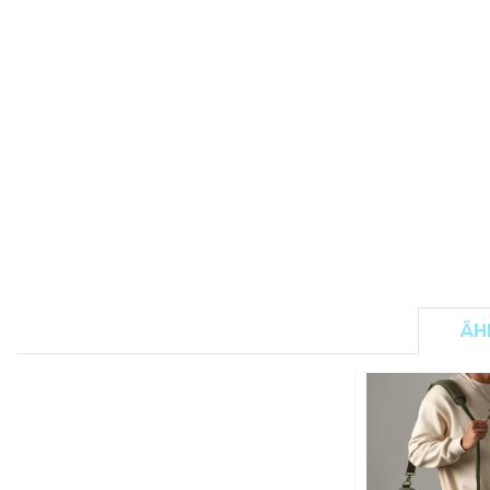
FLEXFIT
M
FRONT ROW
MACRON
ÄH