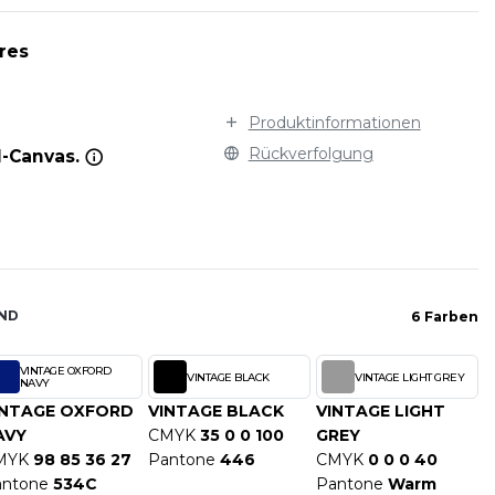
STARWORLD
WELLNESS
WARNWESTEN
STEDMAN
res
WESTEN UND JACKEN
STORMTECH
WINTER
T
VIZ
WORKWEAR
Produktinformationen
TEE JAYS
Rückverfolgung
-Canvas.
THE ONE TOWELLING
TIGER
TOMBO
TOWEL CITY
V
ND
VELILLA
6 Farben
VESTI
VINTAGE OXFORD
VINTAGE BLACK
VINTAGE LIGHT GREY
W
NAVY
INTAGE OXFORD
VINTAGE BLACK
VINTAGE LIGHT
WESTFORD MILL
AVY
CMYK
35 0 0 100
GREY
Y
MYK
98 85 36 27
Pantone
446
CMYK
0 0 0 40
ECTION
YOKO
antone
534C
Pantone
Warm