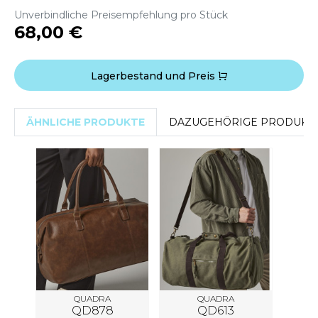
WEATSHIRTS
Unverbindliche Preisempfehlung pro Stück
HK
68,00 €
-SHIRTS
UST COOL
ASCHE
UST HOODS
Lagerbestand und Preis
NTERWÄSCHE
UST T'S
ARNWESTEN
ÄHNLICHE PRODUKTE
DAZUGEHÖRIGE PRODUKT
ESTEN UND JACKEN
ARLOWSKY
INTER
ORNTEX
ORKWEAR
ABEL SERIE
ARKWOOD
QUADRA
QUADRA
QD878
QD613