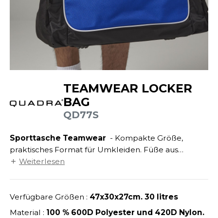
ANDHABUNG
UILD YOUR BRAND
INKAUSFTASCHEN
NACHHALTIGE ARTIKEL
EIMWERKER
LEECEJACKE
SALE
OCHBAU
LUBCLASS
ROTTIERWÄSCHE
OTELGEWERBE
RAGHOPPERS
ASTRO/MEDIZIN/BEAUTY
LEMPNER
TEAMWEAR LOCKER
AUSWÄSCHE
OMMUNIKATION
BAG
COLOGIE
EMDEN/BLUSEN
QD77S
OGISTIK
STEX
OSE
ALEREI
Sporttasche Teamwear
- Kompakte Größe,
T SI ON L'APPELAIT FRANCIS
APPE
praktisches Format für Umkleiden. Füße aus
ETALLBAU
XCD BY PROMODORO
Gummi. Verstellbarer Schulterriemen, abnehmbar.
Weiterlesen
ATALOG
Gepolsterter Griff.
ODE
INDER
KO-VERANTWORTLICH
Verfügbare Größen :
47x30x27cm. 30 litres
INDEN HALES
ODULARE PRODUKTE
Material :
100 % 600D Polyester und 420D Nylon.
ROMOTION