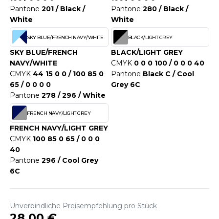
WEATSHIRTS
Pantone
201 / Black /
Pantone
280 / Black /
HK
White
White
-SHIRTS
UST COOL
SKY BLUE/FRENCH NAVY/WHITE
BLACK/LIGHT GREY
ASCHE
UST HOODS
SKY BLUE/FRENCH
BLACK/LIGHT GREY
NTERWÄSCHE
NAVY/WHITE
CMYK
0 0 0 100 / 0 0 0 40
UST T'S
CMYK
44 15 0 0 / 100 85 0
Pantone
Black C / Cool
ARNWESTEN
65 / 0 0 0 0
Grey 6C
Pantone
278 / 296 / White
ESTEN UND JACKEN
ARLOWSKY
FRENCH NAVY/LIGHT GREY
INTER
FRENCH NAVY/LIGHT GREY
ORNTEX
ORKWEAR
CMYK
100 85 0 65 / 0 0 0
40
Pantone
296 / Cool Grey
ABEL SERIE
6C
ARKWOOD
Unverbindliche Preisempfehlung pro Stück
28,00 €