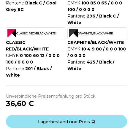
WEATSHIRTS
Pantone
Black C / Cool
CMYK
100 85 0 65 / 0 0 0
HK
Grey 6C
100 / 0 0 0 0
-SHIRTS
Pantone
296 / Black C /
UST COOL
White
ASCHE
UST HOODS
CLASSIC RED/BLACK/WHITE
GRAPHITE/BLACK/WHITE
NTERWÄSCHE
CLASSIC
GRAPHITE/BLACK/WHITE
UST T'S
ARNWESTEN
RED/BLACK/WHITE
CMYK
10 4 9 80 / 0 0 0 100
CMYK
0 100 60 12 / 0 0 0
/ 0 0 0 0
ESTEN UND JACKEN
100 / 0 0 0 0
Pantone
425 / Black /
ARLOWSKY
Pantone
201 / Black /
White
INTER
White
ORNTEX
ORKWEAR
Unverbindliche Preisempfehlung pro Stück
ABEL SERIE
36,60 €
ARKWOOD
Lagerbestand und Preis