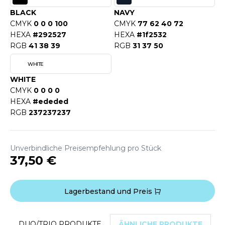
WEATSHIRTS
BLACK
NAVY
HK
-SHIRTS
CMYK
0 0 0 100
CMYK
77 62 40 72
UST COOL
HEXA
#292527
HEXA
#1f2532
ASCHE
RGB
41 38 39
RGB
31 37 50
UST HOODS
NTERWÄSCHE
WHITE
UST T'S
WHITE
ARNWESTEN
CMYK
0 0 0 0
HEXA
#ededed
ESTEN UND JACKEN
RGB
237237237
ARLOWSKY
INTER
ORNTEX
ORKWEAR
Unverbindliche Preisempfehlung pro Stück
37,50 €
ABEL SERIE
Lagerbestand und Preis
ARKWOOD
DUO/TRIO PRODUKTE
ÄHNLICHE PRODUKTE
D