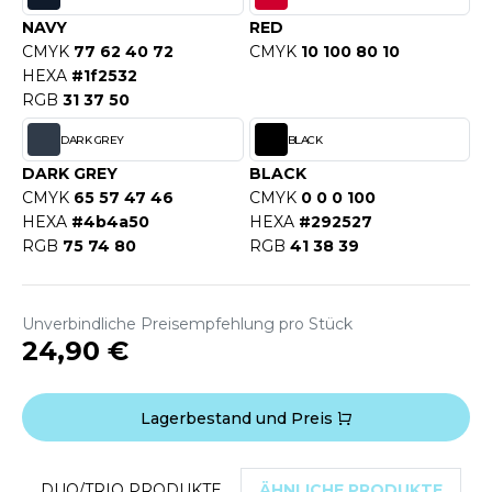
WEATSHIRTS
NAVY
RED
HK
-SHIRTS
CMYK
77 62 40 72
CMYK
10 100 80 10
UST COOL
HEXA
#1f2532
ASCHE
RGB
31 37 50
UST HOODS
NTERWÄSCHE
DARK GREY
BLACK
UST T'S
DARK GREY
BLACK
ARNWESTEN
CMYK
65 57 47 46
CMYK
0 0 0 100
HEXA
#4b4a50
HEXA
#292527
ESTEN UND JACKEN
RGB
75 74 80
RGB
41 38 39
ARLOWSKY
INTER
ORNTEX
ORKWEAR
Unverbindliche Preisempfehlung pro Stück
24,90 €
ABEL SERIE
Lagerbestand und Preis
ARKWOOD
DUO/TRIO PRODUKTE
ÄHNLICHE PRODUKTE
D