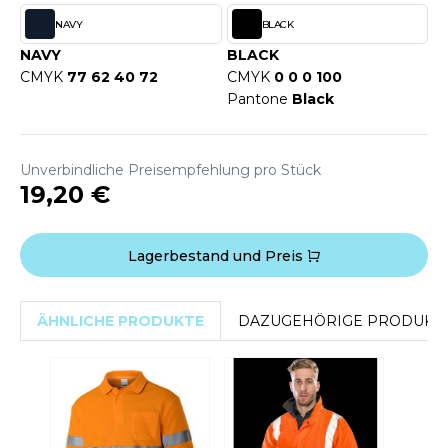
WEATSHIRTS
NAVY
BLACK
HK
-SHIRTS
NAVY
BLACK
UST COOL
CMYK
77 62 40 72
CMYK
0 0 0 100
ASCHE
Pantone
Black
UST HOODS
NTERWÄSCHE
UST T'S
ARNWESTEN
Unverbindliche Preisempfehlung pro Stück
19,20 €
ESTEN UND JACKEN
ARLOWSKY
INTER
Lagerbestand und Preis
ORNTEX
ORKWEAR
ÄHNLICHE PRODUKTE
DAZUGEHÖRIGE PRODUKT
ABEL SERIE
ARKWOOD