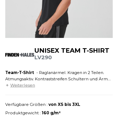
ANDHABUNG
UILD YOUR BRAND
INKAUSFTASCHEN
NACHHALTIGE ARTIKEL
EIMWERKER
LEECEJACKE
SALE
OCHBAU
LUBCLASS
ROTTIERWÄSCHE
OTELGEWERBE
RAGHOPPERS
ASTRO/MEDIZIN/BEAUTY
LEMPNER
AUSWÄSCHE
UNISEX TEAM T-SHIRT
OMMUNIKATION
COLOGIE
LV290
EMDEN/BLUSEN
OGISTIK
STEX
OSE
Team-T-Shirt
- Raglanärmel. Kragen in 2 Teilen.
ALEREI
T SI ON L'APPELAIT FRANCIS
APPE
Atmungsaktiv. Kontraststreifen Schultern und Ärmel
ETALLBAU
von 5 cm. Reine Nähte ohne Steppnähte.
Weiterlesen
XCD BY PROMODORO
ATALOG
Doppelnähte Ärmel und Saum.
ODE
INDER
Verfügbare Größen :
von XS bis 3XL
KO-VERANTWORTLICH
INDEN HALES
ODULARE PRODUKTE
Produktgewicht :
160 g/m²
ROMOTION