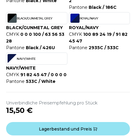
Pantone
Black / White
2
WEATSHIRTS
Pantone
Black / 186C
HK
-SHIRTS
BLACK/GUNMETAL GREY
ROYAL/NAVY
UST COOL
ASCHE
BLACK/GUNMETAL GREY
ROYAL/NAVY
UST HOODS
CMYK
0 0 0 100 / 63 56 53
CMYK
100 89 24 19 / 91 82
NTERWÄSCHE
28
45 47
UST T'S
Pantone
Black / 426U
Pantone
2935C / 533C
ARNWESTEN
NAVY/WHITE
ESTEN UND JACKEN
NAVY/WHITE
ARLOWSKY
INTER
CMYK
91 82 45 47 / 0 0 0 0
ORNTEX
Pantone
533C / White
ORKWEAR
Unverbindliche Preisempfehlung pro Stück
ABEL SERIE
15,50 €
ARKWOOD
Lagerbestand und Preis