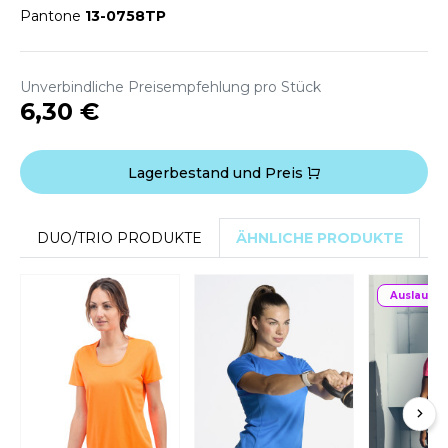
ROMODORO
Pantone
13-0758TP
UADRA
Unverbindliche Preisempfehlung pro Stück
6,30 €
EFERENCE TEXTILE
Lagerbestand und Preis
EGATTA
ESULT
DUO/TRIO PRODUKTE
ÄHNLICHE PRODUKTE
D
ICA LEWIS
Auslauffa
USSELL ATHLETIC®
USSELL ATHLETIC® COLLECTION
ANS ETIQUETTE