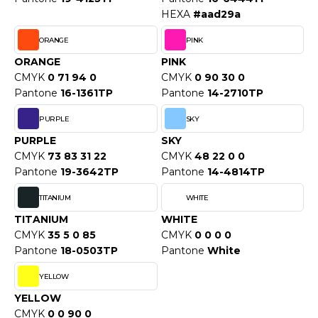
ACRON
HEXA
#aad29a
ANTIS
ORANGE
PINK
ORANGE
PINK
UMBLES
CMYK
0 71 94 0
CMYK
0 90 30 0
Pantone
16-1361TP
Pantone
14-2710TP
PURPLE
SKY
EUTRAL
PURPLE
SKY
EW GEN
CMYK
73 83 31 22
CMYK
48 22 0 0
Pantone
19-3642TP
Pantone
14-4814TP
EW MORNING STUDIOS
TITANIUM
WHITE
TITANIUM
WHITE
AREDES SEGURIDAD
CMYK
35 5 0 85
CMYK
0 0 0 0
Pantone
18-0503TP
Pantone
White
ARKS
YELLOW
EN DUICK
YELLOW
CMYK
0 0 90 0