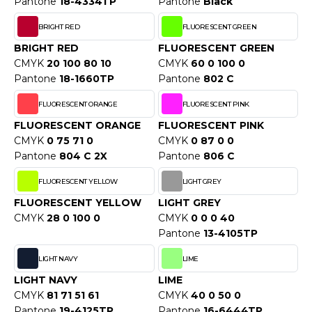
Pantone
18-4334TP
Pantone
Black
WEATSHIRTS
HK
BRIGHT RED
FLUORESCENT GREEN
-SHIRTS
UST COOL
BRIGHT RED
FLUORESCENT GREEN
ASCHE
CMYK
20 100 80 10
CMYK
60 0 100 0
UST HOODS
Pantone
18-1660TP
Pantone
802 C
NTERWÄSCHE
UST T'S
FLUORESCENT ORANGE
FLUORESCENT PINK
ARNWESTEN
FLUORESCENT ORANGE
FLUORESCENT PINK
CMYK
0 75 71 0
CMYK
0 87 0 0
ESTEN UND JACKEN
Pantone
804 C 2X
Pantone
806 C
ARLOWSKY
INTER
FLUORESCENT YELLOW
LIGHT GREY
ORNTEX
ORKWEAR
FLUORESCENT YELLOW
LIGHT GREY
CMYK
28 0 100 0
CMYK
0 0 0 40
Pantone
13-4105TP
ABEL SERIE
LIGHT NAVY
LIME
ARKWOOD
LIGHT NAVY
LIME
CMYK
81 71 51 61
CMYK
40 0 50 0
Pantone
19-4125TP
Pantone
16-6444TP