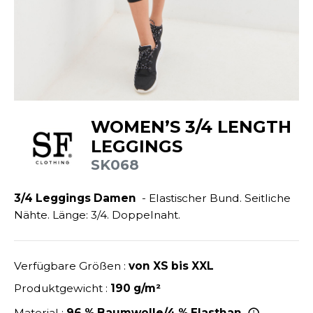
ANDHABUNG
UILD YOUR BRAND
INKAUSFTASCHEN
NACHHALTIGE ARTIKEL
EIMWERKER
LEECEJACKE
SALE
OCHBAU
LUBCLASS
ROTTIERWÄSCHE
OTELGEWERBE
RAGHOPPERS
ASTRO/MEDIZIN/BEAUTY
LEMPNER
WOMEN’S 3/4 LENGTH
AUSWÄSCHE
OMMUNIKATION
LEGGINGS
COLOGIE
EMDEN/BLUSEN
SK068
OGISTIK
STEX
OSE
ALEREI
3/4 Leggings Damen
- Elastischer Bund. Seitliche
T SI ON L'APPELAIT FRANCIS
APPE
Nähte. Länge: 3/4. Doppelnaht.
ETALLBAU
XCD BY PROMODORO
ATALOG
ODE
INDER
Verfügbare Größen :
von XS bis XXL
KO-VERANTWORTLICH
INDEN HALES
Produktgewicht :
190 g/m²
ODULARE PRODUKTE
ROMOTION
Material :
96 % Baumwolle/4 % Elasthan.