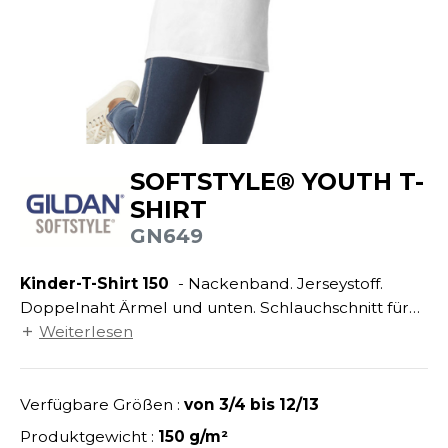
ANDHABUNG
UILD YOUR BRAND
INKAUSFTASCHEN
NACHHALTIGE ARTIKEL
EIMWERKER
LEECEJACKE
SALE
OCHBAU
LUBCLASS
ROTTIERWÄSCHE
OTELGEWERBE
RAGHOPPERS
ASTRO/MEDIZIN/BEAUTY
LEMPNER
SOFTSTYLE® YOUTH T-
AUSWÄSCHE
OMMUNIKATION
SHIRT
COLOGIE
EMDEN/BLUSEN
GN649
OGISTIK
STEX
OSE
ALEREI
Kinder-T-Shirt 150
- Nackenband. Jerseystoff.
T SI ON L'APPELAIT FRANCIS
APPE
Doppelnaht Ärmel und unten. Schlauchschnitt für
ETALLBAU
XCD BY PROMODORO
die Größen 7/8 – 9/11 – 12/13. Seitliche Nähte für die
Weiterlesen
ATALOG
Größen 3/4 - 5/6.
ODE
INDER
KO-VERANTWORTLICH
Verfügbare Größen :
von 3/4 bis 12/13
INDEN HALES
ODULARE PRODUKTE
Produktgewicht :
150 g/m²
ROMOTION