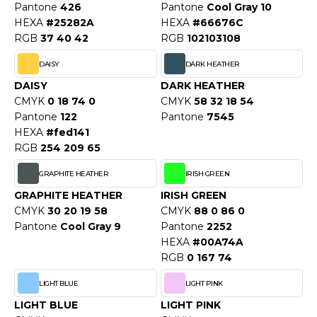
WEATSHIRTS
Pantone
426
Pantone
Cool Gray 10
HK
HEXA
#25282A
HEXA
#66676C
-SHIRTS
RGB
37 40 42
RGB
102103108
UST COOL
ASCHE
DAISY
DARK HEATHER
UST HOODS
DAISY
DARK HEATHER
NTERWÄSCHE
CMYK
0 18 74 0
CMYK
58 32 18 54
UST T'S
ARNWESTEN
Pantone
122
Pantone
7545
HEXA
#fed141
ESTEN UND JACKEN
RGB
254 209 65
ARLOWSKY
INTER
GRAPHITE HEATHER
IRISH GREEN
ORNTEX
GRAPHITE HEATHER
IRISH GREEN
ORKWEAR
CMYK
30 20 19 58
CMYK
88 0 86 0
Pantone
Cool Gray 9
Pantone
2252
HEXA
#00A74A
ABEL SERIE
RGB
0 167 74
ARKWOOD
LIGHT BLUE
LIGHT PINK
LIGHT BLUE
LIGHT PINK