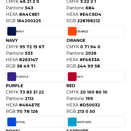
CMYK
46 21 2 0
CMYK
3 22 2 1
ACRON
Pantone
543
Pantone
684
HEXA
#A4C8E1
HEXA
#E4C6D4
ANTIS
RGB
164200225
RGB
228198212
UMBLES
NAVY
ORANGE
NAVY
ORANGE
CMYK
95 72 15 67
CMYK
0 71 94 0
EUTRAL
Pantone
533
Pantone
2026
HEXA
#263147
HEXA
#F4633A
EW GEN
RGB
38 49 71
RGB
244 99 58
EW MORNING STUDIOS
PURPLE
RED
PURPLE
RED
CMYK
73 83 31 22
CMYK
20 100 80 10
AREDES SEGURIDAD
Pantone
2112
Pantone
199
HEXA
#464E7E
HEXA
#D50032
ARKS
RGB
70 78 126
RGB
213 0 50
EN DUICK
ROYAL
SAPPHIRE