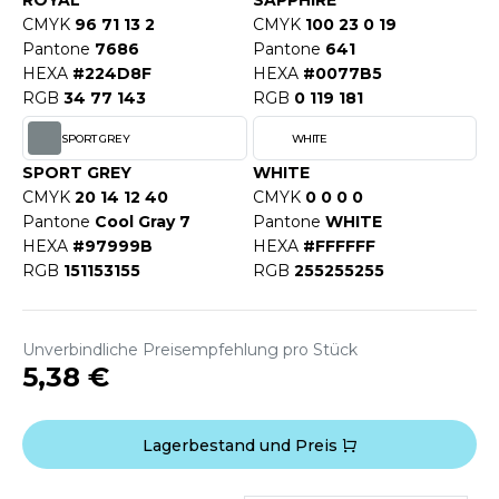
ROYAL
SAPPHIRE
ROMODORO
CMYK
96 71 13 2
CMYK
100 23 0 19
Pantone
7686
Pantone
641
HEXA
#224D8F
HEXA
#0077B5
UADRA
RGB
34 77 143
RGB
0 119 181
SPORT GREY
WHITE
SPORT GREY
WHITE
EFERENCE TEXTILE
CMYK
20 14 12 40
CMYK
0 0 0 0
EGATTA
Pantone
Cool Gray 7
Pantone
WHITE
HEXA
#97999B
HEXA
#FFFFFF
ESULT
RGB
151153155
RGB
255255255
ICA LEWIS
Unverbindliche Preisempfehlung pro Stück
USSELL ATHLETIC®
5,38 €
USSELL ATHLETIC® COLLECTION
Lagerbestand und Preis
ANS ETIQUETTE