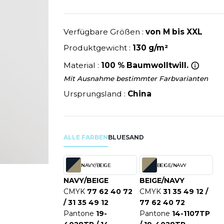
U
NEW GEN
MODE
SCHLAFANZÜGE
EWERBE
Y
NEW MORNING STUDIOS
SCHUHE
P
Verfügbare Größen :
von M bis XXL
SCHÜRZEN
PAREDES SEGURIDAD
Produktgewicht :
130 g/m²
SICHERHEITSKLEIDUNG HI
NES
PARKS
Material :
100 % Baumwolltwill.
RE PRODUKTE
SOFTSHELL
ES - BLANKS
PEN DUICK
Mit Ausnahme bestimmter Farbvarianten
PROMODORO
Ursprungsland :
China
OL
Q
ODS
QUADRA
R
ALLE FARBEN
BLUE
SAND
REFERENCE TEXTILE
SKY
REGATTA
NAVY/BEIGE
BEIGE/NAVY
X
RESULT
NAVY/BEIGE
BEIGE/NAVY
RICA LEWIS
CMYK
77 62 40 72
CMYK
31 35 49 12 /
/ 31 35 49 12
77 62 40 72
RIE
RUSSELL ATHLETIC®
Pantone
19-
Pantone
14-1107TP
OD
RUSSELL ATHLETIC® COLL