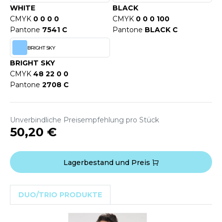
WEATSHIRTS
WHITE
BLACK
HK
CMYK
0 0 0 0
CMYK
0 0 0 100
-SHIRTS
Pantone
7541 C
Pantone
BLACK C
UST COOL
ASCHE
BRIGHT SKY
UST HOODS
NTERWÄSCHE
BRIGHT SKY
UST T'S
CMYK
48 22 0 0
ARNWESTEN
Pantone
2708 C
ESTEN UND JACKEN
ARLOWSKY
Unverbindliche Preisempfehlung pro Stück
INTER
50,20 €
ORNTEX
ORKWEAR
Lagerbestand und Preis
ABEL SERIE
ARKWOOD
DUO/TRIO PRODUKTE