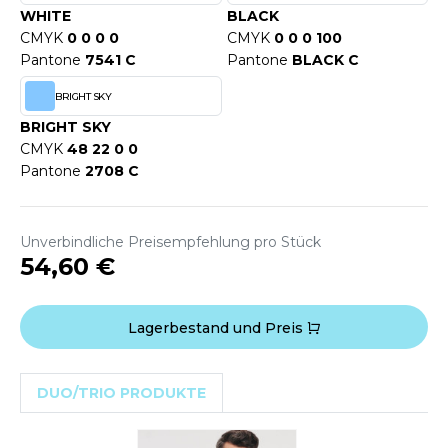
WEATSHIRTS
WHITE
BLACK
HK
CMYK
0 0 0 0
CMYK
0 0 0 100
-SHIRTS
Pantone
7541 C
Pantone
BLACK C
UST COOL
ASCHE
BRIGHT SKY
UST HOODS
NTERWÄSCHE
BRIGHT SKY
UST T'S
CMYK
48 22 0 0
ARNWESTEN
Pantone
2708 C
ESTEN UND JACKEN
ARLOWSKY
Unverbindliche Preisempfehlung pro Stück
INTER
54,60 €
ORNTEX
ORKWEAR
Lagerbestand und Preis
ABEL SERIE
ARKWOOD
DUO/TRIO PRODUKTE