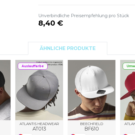
S
SANS ETIQUETTE
Unverbindliche Preisempfehlung pro Stück
8,40 €
ÄHNLICHE PRODUKTE
Auslauffarbe
Umwe
ATLANTIS HEADWEAR
BEECHFIELD
ATLA
AT013
BF610