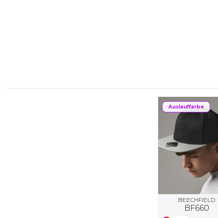
FLEXFIT
M
FRONT ROW
MACRON
Auslauffarbe
BEECHFIELD
BF660