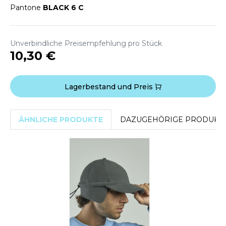
WEATSHIRTS
Pantone
BLACK 6 C
HK
-SHIRTS
UST COOL
ASCHE
Unverbindliche Preisempfehlung pro Stück
10,30 €
UST HOODS
NTERWÄSCHE
UST T'S
ARNWESTEN
Lagerbestand und Preis
ESTEN UND JACKEN
ARLOWSKY
ÄHNLICHE PRODUKTE
DAZUGEHÖRIGE PRODUKT
INTER
ORNTEX
ORKWEAR
ABEL SERIE
ARKWOOD