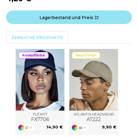
ACRON
ANTIS
Lagerbestand und Preis
UMBLES
ÄHNLICHE PRODUKTE
EUTRAL
Auslauffarbe
Neue Farbe
EW GEN
EW MORNING STUDIOS
AREDES SEGURIDAD
ARKS
FLEXFIT
ATLANTIS HEADWEAR
FX7706
AT222
EN DUICK
14,90 €
9,90 €
17
10