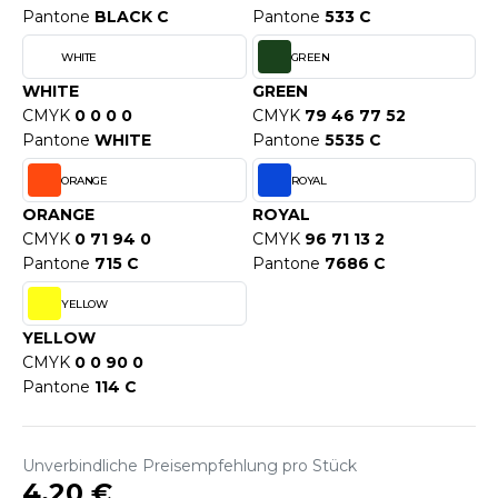
WEATSHIRTS
Pantone
BLACK C
Pantone
533 C
HK
-SHIRTS
WHITE
GREEN
UST COOL
WHITE
GREEN
ASCHE
CMYK
0 0 0 0
CMYK
79 46 77 52
UST HOODS
NTERWÄSCHE
Pantone
WHITE
Pantone
5535 C
UST T'S
ARNWESTEN
ORANGE
ROYAL
ORANGE
ROYAL
ESTEN UND JACKEN
CMYK
0 71 94 0
CMYK
96 71 13 2
ARLOWSKY
Pantone
715 C
Pantone
7686 C
INTER
ORNTEX
YELLOW
ORKWEAR
YELLOW
CMYK
0 0 90 0
ABEL SERIE
Pantone
114 C
ARKWOOD
Unverbindliche Preisempfehlung pro Stück
4,20 €