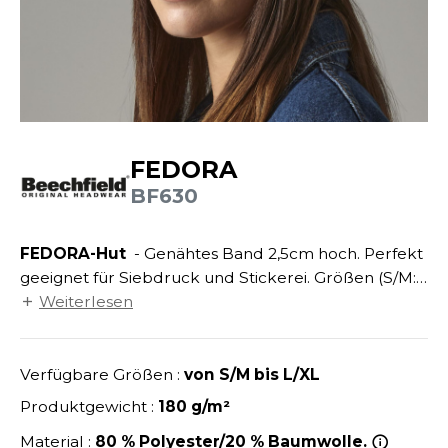
ANDHABUNG
UILD YOUR BRAND
INKAUSFTASCHEN
NACHHALTIGE ARTIKEL
EIMWERKER
LEECEJACKE
SALE
OCHBAU
LUBCLASS
ROTTIERWÄSCHE
OTELGEWERBE
RAGHOPPERS
ASTRO/MEDIZIN/BEAUTY
LEMPNER
FEDORA
AUSWÄSCHE
BF630
OMMUNIKATION
COLOGIE
EMDEN/BLUSEN
OGISTIK
STEX
FEDORA-Hut
- Genähtes Band 2,5cm hoch. Perfekt
OSE
geeignet für Siebdruck und Stickerei. Größen (S/M:
ALEREI
T SI ON L'APPELAIT FRANCIS
APPE
57 cm und L/XL: 59 cm). Kopfumfang: S/M 57cm -
Weiterlesen
ETALLBAU
L/XL 59cm.
XCD BY PROMODORO
ATALOG
ODE
Verfügbare Größen :
von S/M bis L/XL
INDER
KO-VERANTWORTLICH
Produktgewicht :
180 g/m²
INDEN HALES
ODULARE PRODUKTE
Material :
80 % Polyester/20 % Baumwolle.
ROMOTION