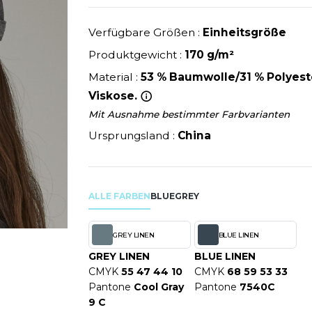
U
NEW GEN
MODE
SCHLAFANZÜGE
EWERBE
Y
NEW MORNING STUDIOS
Verfügbare Größen :
Einheitsgröße
SCHUHE
P
Produktgewicht :
170 g/m²
SCHÜRZEN
PAREDES SEGURIDAD
Material :
53 % Baumwolle/31 % Polyeste
SICHERHEITSKLEIDUNG HI
NES
PARKS
Viskose.
RE PRODUKTE
SOFTSHELL
ES - BLANKS
PEN DUICK
Mit Ausnahme bestimmter Farbvarianten
PROMODORO
Ursprungsland :
China
OL
Q
ODS
QUADRA
R
ALLE FARBEN
BLUE
GREY
REFERENCE TEXTILE
SKY
REGATTA
GREY LINEN
BLUE LINEN
X
RESULT
GREY LINEN
BLUE LINEN
RICA LEWIS
CMYK
55 47 44 10
CMYK
68 59 53 33
RIE
RUSSELL ATHLETIC®
Pantone
Cool Gray
Pantone
7540C
9 C
OD
RUSSELL ATHLETIC® COLL