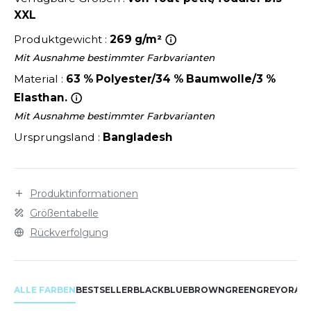
LEXFIT
ÜTZEN
XXL
CHREINER
RONT ROW
O LABEL / TEAR AWAY
Produktgewicht :
269 g/m²
PORT
RUIT OF THE LOOM
Mit Ausnahme bestimmter Farbvarianten
OLOSHIRT
Material :
63 % Polyester/34 % Baumwolle/3 %
IEFBAU
RUIT OF THE LOOM VINTAGE
ULLOVER
Elasthan.
ELLNESS
Mit Ausnahme bestimmter Farbvarianten
ECYCELT
Ursprungsland :
Bangladesh
ILDAN
CHLAFANZÜGE
CHUHE
ENBURY
Produktinformationen
CHÜRZEN
Größentabelle
EROCK
ICHERHEITSKLEIDUNG HIVIZ
Rückverfolgung
OFTSHELL
ACK&JONES
PORTSWEAR
ALLE FARBEN
BESTSELLER
BLACK
BLUE
BROWN
GREEN
GREY
ORAN
ACK&JONES - BLANKS