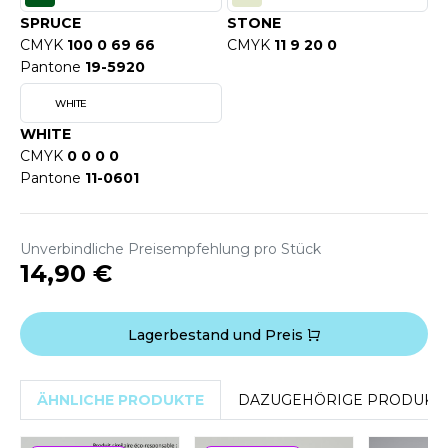
OMBO
SPRUCE
STONE
CMYK
100 0 69 66
CMYK
11 9 20 0
OWEL CITY
Pantone
19-5920
WHITE
WHITE
ELILLA
CMYK
0 0 0 0
ESTI
Pantone
11-0601
Unverbindliche Preisempfehlung pro Stück
ESTFORD MILL
14,90 €
OKO
Lagerbestand und Preis
ÄHNLICHE PRODUKTE
DAZUGEHÖRIGE PRODUKT