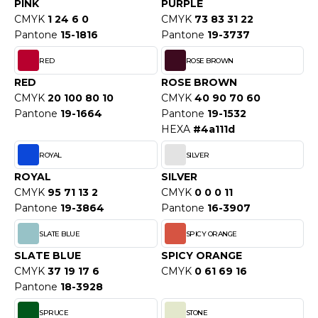
PINK
PURPLE
F CLOTHING
CMYK
1 24 6 0
CMYK
73 83 31 22
Pantone
15-1816
Pantone
19-3737
O DENIM
RED
ROSE BROWN
PIRO
RED
ROSE BROWN
CMYK
20 100 80 10
CMYK
40 90 70 60
PLASHMACS
Pantone
19-1664
Pantone
19-1532
HEXA
#4a111d
TARWORLD
ROYAL
SILVER
TEDMAN
ROYAL
SILVER
TORMTECH
CMYK
95 71 13 2
CMYK
0 0 0 11
Pantone
19-3864
Pantone
16-3907
SLATE BLUE
SPICY ORANGE
EE JAYS
SLATE BLUE
SPICY ORANGE
CMYK
37 19 17 6
CMYK
0 61 69 16
HE ONE TOWELLING
Pantone
18-3928
IGER
SPRUCE
STONE