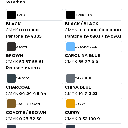
WEATSHIRTS
35 Farben
HK
-SHIRTS
BLACK
BLACK / BLACK
UST COOL
ASCHE
BLACK
BLACK / BLACK
CMYK
0 0 0 100
CMYK
0 0 0 100 / 0 0 0 100
UST HOODS
NTERWÄSCHE
Pantone
19-4305
Pantone
19-0303 / 19-0303
UST T'S
ARNWESTEN
BROWN
CAROLINA BLUE
BROWN
CAROLINA BLUE
ESTEN UND JACKEN
CMYK
53 57 58 61
CMYK
59 27 0 0
ARLOWSKY
Pantone
19-0912
INTER
ORNTEX
CHARCOAL
CHINA BLUE
ORKWEAR
CHARCOAL
CHINA BLUE
CMYK
64 54 48 44
CMYK
14 7 0 53
ABEL SERIE
COYOTE / BROWN
CURRY
ARKWOOD
COYOTE / BROWN
CURRY
CMYK
0 27 72 50
CMYK
0 32 100 9