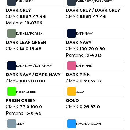
DARK GREY
DARK GREY / DARK GREY
ACRON
DARK GREY
DARK GREY / DARK GREY
ANTIS
CMYK
65 57 47 46
CMYK
65 57 47 46
Pantone
18-0306
UMBLES
DARK LEAF GREEN
DARK NAVY
DARK LEAF GREEN
DARK NAVY
CMYK
14 0 16 48
CMYK
100 70 0 80
EUTRAL
Pantone
19-4013
EW GEN
DARK NAVY / DARK NAVY
DARK PINK
EW MORNING STUDIOS
DARK NAVY / DARK NAVY
DARK PINK
CMYK
100 70 0 80
CMYK
0 59 37 13
FRESH GREEN
GOLD
AREDES SEGURIDAD
FRESH GREEN
GOLD
CMYK
77 0 100 0
CMYK
0 26 93 0
ARKS
Pantone
15-0146
EN DUICK
GREY
HAWAIIAN OCEAN