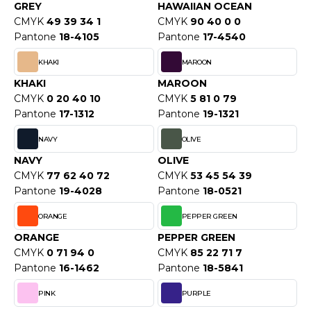
ROMODORO
GREY
HAWAIIAN OCEAN
CMYK
49 39 34 1
CMYK
90 40 0 0
Pantone
18-4105
Pantone
17-4540
UADRA
KHAKI
MAROON
KHAKI
MAROON
CMYK
0 20 40 10
CMYK
5 81 0 79
EFERENCE TEXTILE
Pantone
17-1312
Pantone
19-1321
EGATTA
NAVY
OLIVE
NAVY
OLIVE
ESULT
CMYK
77 62 40 72
CMYK
53 45 54 39
Pantone
19-4028
Pantone
18-0521
ICA LEWIS
ORANGE
PEPPER GREEN
USSELL ATHLETIC®
ORANGE
PEPPER GREEN
USSELL ATHLETIC® COLLECTION
CMYK
0 71 94 0
CMYK
85 22 71 7
Pantone
16-1462
Pantone
18-5841
PINK
PURPLE
ANS ETIQUETTE