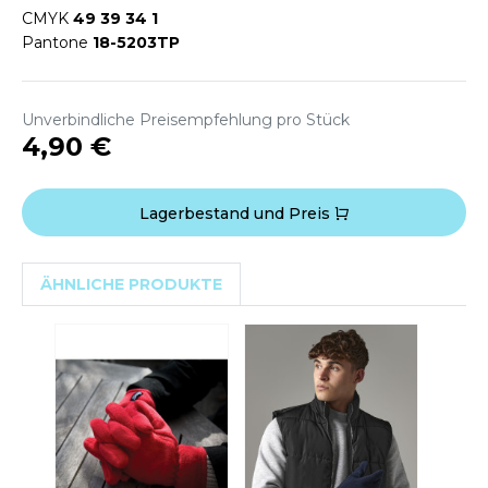
WEATSHIRTS
CMYK
49 39 34 1
HK
Pantone
18-5203TP
-SHIRTS
UST COOL
ASCHE
UST HOODS
Unverbindliche Preisempfehlung pro Stück
NTERWÄSCHE
4,90 €
UST T'S
ARNWESTEN
Lagerbestand und Preis
ESTEN UND JACKEN
ARLOWSKY
INTER
ÄHNLICHE PRODUKTE
ORNTEX
ORKWEAR
ABEL SERIE
ARKWOOD