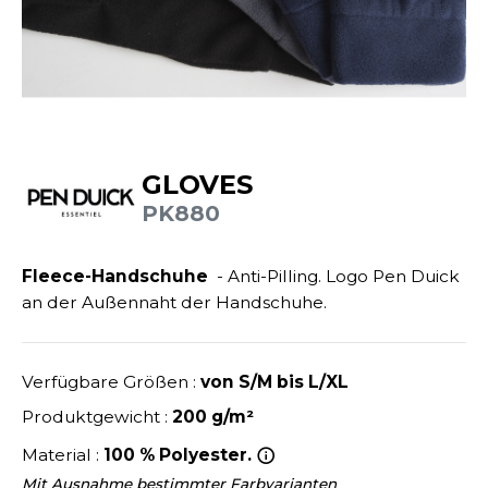
ANDHABUNG
UILD YOUR BRAND
INKAUSFTASCHEN
NACHHALTIGE ARTIKEL
EIMWERKER
LEECEJACKE
SALE
OCHBAU
LUBCLASS
ROTTIERWÄSCHE
OTELGEWERBE
RAGHOPPERS
ASTRO/MEDIZIN/BEAUTY
LEMPNER
GLOVES
AUSWÄSCHE
PK880
OMMUNIKATION
COLOGIE
EMDEN/BLUSEN
OGISTIK
STEX
Fleece-Handschuhe
- Anti-Pilling. Logo Pen Duick
OSE
an der Außennaht der Handschuhe.
ALEREI
T SI ON L'APPELAIT FRANCIS
APPE
ETALLBAU
XCD BY PROMODORO
ATALOG
Verfügbare Größen :
von S/M bis L/XL
ODE
INDER
Produktgewicht :
200 g/m²
KO-VERANTWORTLICH
INDEN HALES
Material :
100 % Polyester.
ODULARE PRODUKTE
ROMOTION
Mit Ausnahme bestimmter Farbvarianten