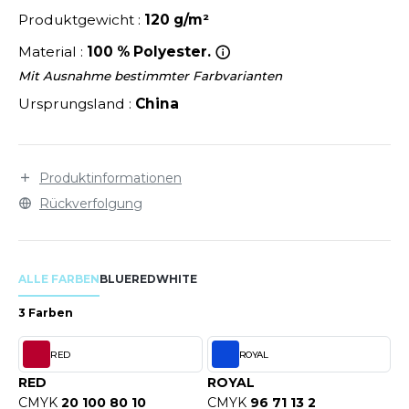
LEXFIT
ÜTZEN
Produktgewicht :
120 g/m²
CHREINER
RONT ROW
O LABEL / TEAR AWAY
Material :
100 % Polyester.
PORT
RUIT OF THE LOOM
Mit Ausnahme bestimmter Farbvarianten
OLOSHIRT
Ursprungsland :
China
IEFBAU
RUIT OF THE LOOM VINTAGE
ULLOVER
ELLNESS
ECYCELT
Produktinformationen
ILDAN
CHLAFANZÜGE
Rückverfolgung
CHUHE
ENBURY
CHÜRZEN
ALLE FARBEN
BLUE
RED
WHITE
EROCK
ICHERHEITSKLEIDUNG HIVIZ
3 Farben
OFTSHELL
RED
ROYAL
ACK&JONES
PORTSWEAR
RED
ROYAL
ACK&JONES - BLANKS
CMYK
20 100 80 10
CMYK
96 71 13 2