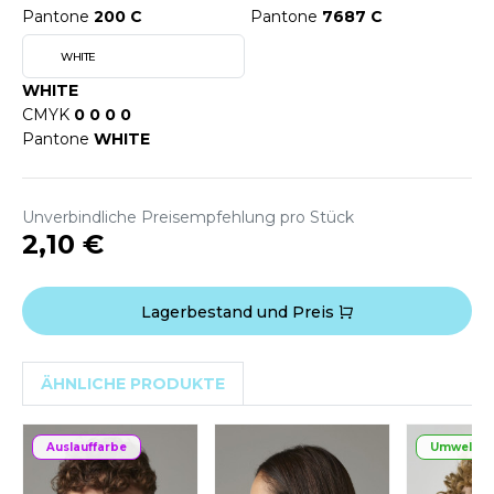
WEATSHIRTS
Pantone
200 C
Pantone
7687 C
HK
-SHIRTS
WHITE
UST COOL
WHITE
ASCHE
CMYK
0 0 0 0
UST HOODS
NTERWÄSCHE
Pantone
WHITE
UST T'S
ARNWESTEN
Unverbindliche Preisempfehlung pro Stück
ESTEN UND JACKEN
2,10 €
ARLOWSKY
INTER
ORNTEX
ORKWEAR
Lagerbestand und Preis
ABEL SERIE
ÄHNLICHE PRODUKTE
ARKWOOD
Auslauffarbe
Umweltfre