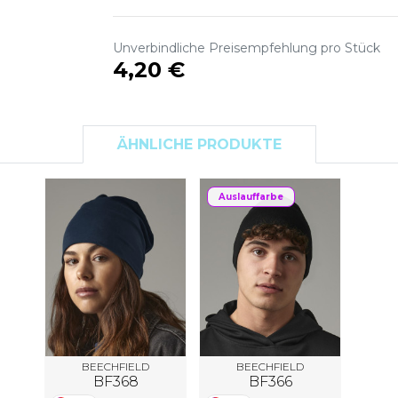
S
SANS ETIQUETTE
Unverbindliche Preisempfehlung pro Stück
4,20 €
ÄHNLICHE PRODUKTE
Auslauffarbe
BEECHFIELD
BEECHFIELD
BF368
BF366