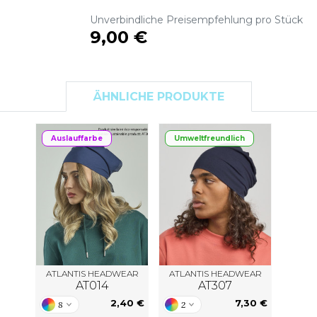
S
Unverbindliche Preisempfehlung pro Stück
9,00 €
SANS ETIQUETTE
ÄHNLICHE PRODUKTE
Auslauffarbe
Umweltfreundlich
ATLANTIS HEADWEAR
ATLANTIS HEADWEAR
AT014
AT307
2,40 €
7,30 €
8
2