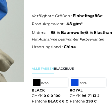
U
NEW GEN
MODE
SCHLAFANZÜGE
EWERBE
Y
NEW MORNING STUDIOS
SCHUHE
P
Verfügbare Größen :
Einheitsgröße
SCHÜRZEN
PAREDES SEGURIDAD
Produktgewicht :
48 g/m²
SICHERHEITSKLEIDUNG HI
NES
PARKS
Material :
95 % Baumwolle/5 % Elasthan
RE PRODUKTE
SOFTSHELL
ES - BLANKS
PEN DUICK
Mit Ausnahme bestimmter Farbvarianten
PROMODORO
Ursprungsland :
China
OL
Q
ODS
QUADRA
R
ALLE FARBEN
BLACK
BLUE
REFERENCE TEXTILE
SKY
REGATTA
BLACK
ROYAL
X
RESULT
BLACK
ROYAL
RICA LEWIS
CMYK
0 0 0 100
CMYK
96 71 13 2
Pantone
BLACK 6 C
Pantone
293 C
RIE
RUSSELL ATHLETIC®
OD
RUSSELL ATHLETIC® COLL