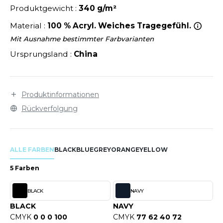
LEXFIT
ÜTZEN
Produktgewicht :
340 g/m²
CHREINER
RONT ROW
Material :
100 % Acryl. Weiches Tragegefühl.
O LABEL / TEAR AWAY
PORT
Mit Ausnahme bestimmter Farbvarianten
RUIT OF THE LOOM
OLOSHIRT
Ursprungsland :
China
IEFBAU
RUIT OF THE LOOM VINTAGE
ULLOVER
ELLNESS
ECYCELT
Produktinformationen
ILDAN
CHLAFANZÜGE
Rückverfolgung
CHUHE
ENBURY
CHÜRZEN
ALLE FARBEN
BLACK
BLUE
GREY
ORANGE
YELLOW
EROCK
ICHERHEITSKLEIDUNG HIVIZ
5 Farben
OFTSHELL
BLACK
NAVY
ACK&JONES
PORTSWEAR
BLACK
NAVY
ACK&JONES - BLANKS
CMYK
0 0 0 100
CMYK
77 62 40 72