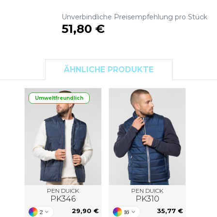
S
Unverbindliche Preisempfehlung pro Stück
SANS ETIQUETTE
51,80 €
ÄHNLICHE PRODUKTE
Umweltfreundlich
PEN DUICK
PEN DUICK
PK346
PK310
29,90 €
35,77 €
2
16