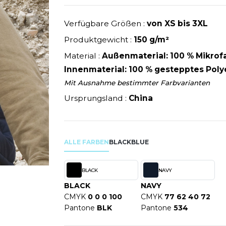
U
NEW GEN
MODE
SCHLAFANZÜGE
EWERBE
Y
NEW MORNING STUDIOS
Verfügbare Größen :
von XS bis 3XL
SCHUHE
P
Produktgewicht :
150 g/m²
SCHÜRZEN
PAREDES SEGURIDAD
Material :
Außenmaterial: 100 % Mikrofa
SICHERHEITSKLEIDUNG HI
NES
PARKS
Innenmaterial: 100 % gestepptes Poly
RE PRODUKTE
SOFTSHELL
ES - BLANKS
PEN DUICK
Mit Ausnahme bestimmter Farbvarianten
PROMODORO
Ursprungsland :
China
OL
Q
ODS
QUADRA
R
ALLE FARBEN
BLACK
BLUE
REFERENCE TEXTILE
SKY
REGATTA
BLACK
NAVY
X
RESULT
BLACK
NAVY
RICA LEWIS
CMYK
0 0 0 100
CMYK
77 62 40 72
RIE
RUSSELL ATHLETIC®
Pantone
BLK
Pantone
534
OD
RUSSELL ATHLETIC® COLL