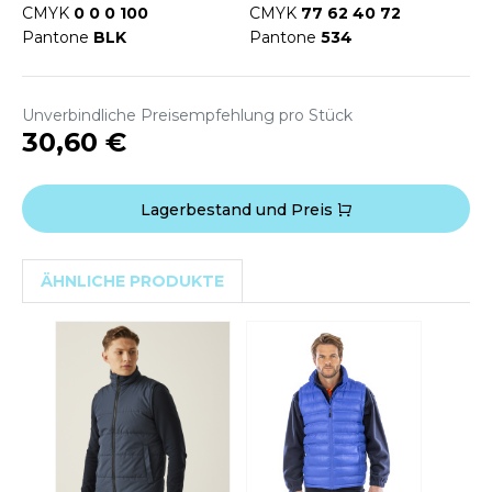
WEATSHIRTS
CMYK
0 0 0 100
CMYK
77 62 40 72
HK
Pantone
BLK
Pantone
534
-SHIRTS
UST COOL
ASCHE
Unverbindliche Preisempfehlung pro Stück
UST HOODS
NTERWÄSCHE
30,60 €
UST T'S
ARNWESTEN
Lagerbestand und Preis
ESTEN UND JACKEN
ARLOWSKY
INTER
ÄHNLICHE PRODUKTE
ORNTEX
ORKWEAR
ABEL SERIE
ARKWOOD