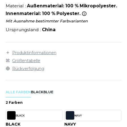
LEXFIT
ÜTZEN
Material :
Außenmaterial: 100 % Mikropolyester.
CHREINER
RONT ROW
Innenmaterial: 100 % Polyester.
O LABEL / TEAR AWAY
PORT
Mit Ausnahme bestimmter Farbvarianten
RUIT OF THE LOOM
OLOSHIRT
Ursprungsland :
China
IEFBAU
RUIT OF THE LOOM VINTAGE
ULLOVER
ELLNESS
ECYCELT
Produktinformationen
ILDAN
CHLAFANZÜGE
Größentabelle
Rückverfolgung
CHUHE
ENBURY
CHÜRZEN
EROCK
ALLE FARBEN
BLACK
BLUE
ICHERHEITSKLEIDUNG HIVIZ
2 Farben
OFTSHELL
ACK&JONES
BLACK
NAVY
PORTSWEAR
ACK&JONES - BLANKS
BLACK
NAVY