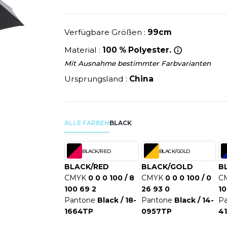
U
NEW GEN
MODE
SCHLAFANZÜGE
EWERBE
Y
NEW MORNING STUDIOS
SCHUHE
P
Verfügbare Größen :
99cm
SCHÜRZEN
PAREDES SEGURIDAD
Material :
100 % Polyester.
SICHERHEITSKLEIDUNG HI
NES
PARKS
Mit Ausnahme bestimmter Farbvarianten
RE PRODUKTE
SOFTSHELL
ES - BLANKS
PEN DUICK
Ursprungsland :
China
PROMODORO
OL
Q
ODS
QUADRA
ALLE FARBEN
BLACK
R
REFERENCE TEXTILE
BLACK/RED
BLACK/GOLD
SKY
REGATTA
BLACK/RED
BLACK/GOLD
B
X
CMYK
0 0 0 100 / 8
CMYK
0 0 0 100 / 0
C
RESULT
100 69 2
26 93 0
10
RICA LEWIS
Pantone
Black / 18-
Pantone
Black / 14-
P
RIE
RUSSELL ATHLETIC®
1664TP
0957TP
4
OD
RUSSELL ATHLETIC® COLL