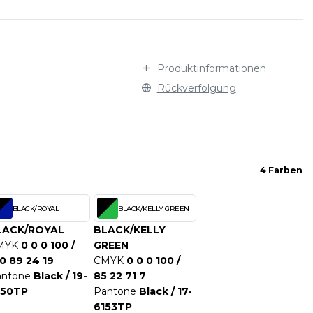
STARWORLD
WELLNESS
WARNWESTEN
STEDMAN
WESTEN UND JACKEN
STORMTECH
WINTER
T
Produktinformationen
VIZ
WORKWEAR
TEE JAYS
Rückverfolgung
THE ONE TOWELLING
TIGER
TOMBO
TOWEL CITY
4 Farben
V
VELILLA
BLACK/ROYAL
BLACK/KELLY GREEN
VESTI
LACK/ROYAL
BLACK/KELLY
W
MYK
0 0 0 100 /
GREEN
0 89 24 19
CMYK
0 0 0 100 /
WESTFORD MILL
antone
Black / 19-
85 22 71 7
Y
150TP
Pantone
Black / 17-
ECTION
YOKO
6153TP