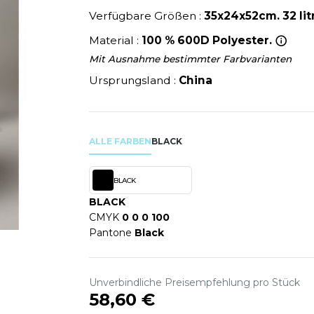
U
NEW GEN
Verfügbare Größen :
35x24x52cm. 32 lit
MODE
SCHLAFANZÜGE
EWERBE
Y
NEW MORNING STUDIOS
SCHUHE
Material :
100 % 600D Polyester.
P
SCHÜRZEN
Mit Ausnahme bestimmter Farbvarianten
PAREDES SEGURIDAD
SICHERHEITSKLEIDUNG HI
Ursprungsland :
China
NES
PARKS
RE PRODUKTE
SOFTSHELL
ES - BLANKS
PEN DUICK
PROMODORO
ALLE FARBEN
BLACK
OL
Q
ODS
QUADRA
BLACK
R
BLACK
REFERENCE TEXTILE
CMYK
0 0 0 100
SKY
REGATTA
Pantone
Black
X
RESULT
RICA LEWIS
Unverbindliche Preisempfehlung pro Stück
RIE
RUSSELL ATHLETIC®
58,60 €
OD
RUSSELL ATHLETIC® COLL