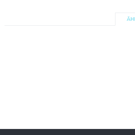
FLEXFIT
M
FRONT ROW
MACRON
ÄH