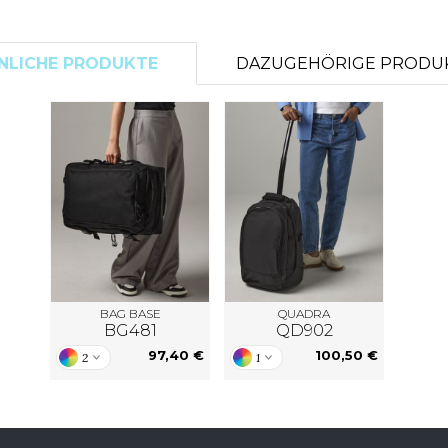
S
SANS ETIQUETTE
NLICHE PRODUKTE
DAZUGEHÖRIGE PRODU
BAG BASE
QUADRA
BG481
QD902
97,40 €
100,50 €
2
1