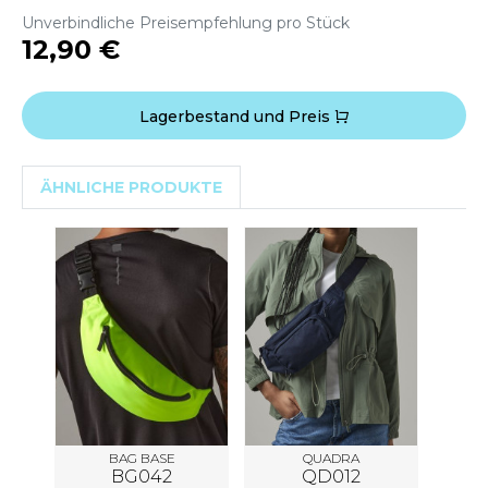
WEATSHIRTS
Unverbindliche Preisempfehlung pro Stück
HK
12,90 €
-SHIRTS
UST COOL
ASCHE
UST HOODS
Lagerbestand und Preis
NTERWÄSCHE
UST T'S
ARNWESTEN
ÄHNLICHE PRODUKTE
ESTEN UND JACKEN
ARLOWSKY
INTER
ORNTEX
ORKWEAR
ABEL SERIE
ARKWOOD
BAG BASE
QUADRA
BG042
QD012