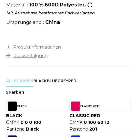
LEXFIT
ÜTZEN
Material :
100 % 600D Polyester.
CHREINER
RONT ROW
Mit Ausnahme bestimmter Farbvarianten
O LABEL / TEAR AWAY
Ursprungsland :
China
PORT
RUIT OF THE LOOM
OLOSHIRT
IEFBAU
RUIT OF THE LOOM VINTAGE
ULLOVER
Produktinformationen
ELLNESS
ECYCELT
Rückverfolgung
ILDAN
CHLAFANZÜGE
CHUHE
ALLE FARBEN
BLACK
BLUE
GREY
RED
ENBURY
CHÜRZEN
5 Farben
EROCK
ICHERHEITSKLEIDUNG HIVIZ
BLACK
CLASSIC RED
OFTSHELL
BLACK
CLASSIC RED
ACK&JONES
CMYK
0 0 0 100
CMYK
0 100 60 12
PORTSWEAR
Pantone
Black
Pantone
201
ACK&JONES - BLANKS