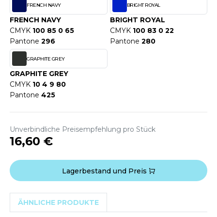
WEATSHIRTS
FRENCH NAVY
BRIGHT ROYAL
HK
FRENCH NAVY
BRIGHT ROYAL
-SHIRTS
CMYK
100 85 0 65
CMYK
100 83 0 22
UST COOL
ASCHE
Pantone
296
Pantone
280
UST HOODS
NTERWÄSCHE
GRAPHITE GREY
UST T'S
GRAPHITE GREY
ARNWESTEN
CMYK
10 4 9 80
Pantone
425
ESTEN UND JACKEN
ARLOWSKY
INTER
ORNTEX
Unverbindliche Preisempfehlung pro Stück
ORKWEAR
16,60 €
ABEL SERIE
Lagerbestand und Preis
ARKWOOD
ÄHNLICHE PRODUKTE