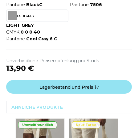
WEATSHIRTS
Pantone
BlackC
Pantone
7506
HK
-SHIRTS
LIGHT GREY
UST COOL
LIGHT GREY
ASCHE
CMYK
0 0 0 40
UST HOODS
NTERWÄSCHE
Pantone
Cool Gray 6 C
UST T'S
ARNWESTEN
Unverbindliche Preisempfehlung pro Stück
ESTEN UND JACKEN
13,90 €
ARLOWSKY
INTER
ORNTEX
ORKWEAR
Lagerbestand und Preis
ABEL SERIE
ÄHNLICHE PRODUKTE
ARKWOOD
Umweltfreundlich
Neue Farbe