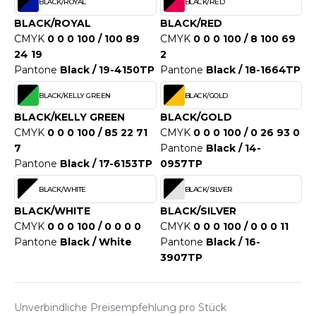
WEATSHIRTS
BLACK/ROYAL
BLACK/RED
HK
BLACK/ROYAL
BLACK/RED
-SHIRTS
CMYK
0 0 0 100 / 100 89
CMYK
0 0 0 100 / 8 100 69
UST COOL
24 19
2
ASCHE
Pantone
Black / 19-4150TP
Pantone
Black / 18-1664TP
UST HOODS
NTERWÄSCHE
BLACK/KELLY GREEN
BLACK/GOLD
UST T'S
ARNWESTEN
BLACK/KELLY GREEN
BLACK/GOLD
CMYK
0 0 0 100 / 85 22 71
CMYK
0 0 0 100 / 0 26 93 0
ESTEN UND JACKEN
7
Pantone
Black / 14-
ARLOWSKY
Pantone
Black / 17-6153TP
0957TP
INTER
ORNTEX
BLACK/WHITE
BLACK/SILVER
ORKWEAR
BLACK/WHITE
BLACK/SILVER
CMYK
0 0 0 100 / 0 0 0 0
CMYK
0 0 0 100 / 0 0 0 11
ABEL SERIE
Pantone
Black / White
Pantone
Black / 16-
3907TP
ARKWOOD
Unverbindliche Preisempfehlung pro Stück