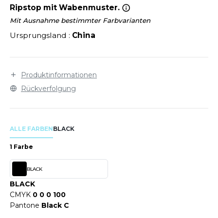
LEXFIT
Reißverschluss, Vorhängeschloss kann benutzt
ÜTZEN
Ripstop mit Wabenmuster.
werden (nicht mitgeliefert). Bedruckbare Fläche
CHREINER
RONT ROW
Mit Ausnahme bestimmter Farbvarianten
O LABEL / TEAR AWAY
36x14 cm.
Ursprungsland :
China
PORT
RUIT OF THE LOOM
OLOSHIRT
IEFBAU
RUIT OF THE LOOM VINTAGE
ULLOVER
Produktinformationen
ELLNESS
ECYCELT
Rückverfolgung
ILDAN
CHLAFANZÜGE
CHUHE
ALLE FARBEN
BLACK
ENBURY
CHÜRZEN
1 Farbe
EROCK
ICHERHEITSKLEIDUNG HIVIZ
BLACK
OFTSHELL
BLACK
ACK&JONES
CMYK
0 0 0 100
PORTSWEAR
Pantone
Black C
ACK&JONES - BLANKS