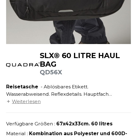
ANDHABUNG
UILD YOUR BRAND
INKAUSFTASCHEN
NACHHALTIGE ARTIKEL
EIMWERKER
LEECEJACKE
SALE
OCHBAU
LUBCLASS
ROTTIERWÄSCHE
OTELGEWERBE
RAGHOPPERS
ASTRO/MEDIZIN/BEAUTY
LEMPNER
SLX® 60 LITRE HAUL
AUSWÄSCHE
OMMUNIKATION
BAG
COLOGIE
EMDEN/BLUSEN
QD56X
OGISTIK
STEX
OSE
ALEREI
Reisetasche
- Ablösbares Etikett.
T SI ON L'APPELAIT FRANCIS
APPE
Wasserabweisend. Reflexdetails. Hauptfach
ETALLBAU
XCD BY PROMODORO
gepolstert. Hintere Tasche mit Reißverschluss für
Weiterlesen
ATALOG
Schuhe. Vordere Tasche mit Reißverschluss mit
ODE
INDER
Netz-Innentaschen. Verstärkte Basis. Kann in der
KO-VERANTWORTLICH
Hand oder als Rucksack getragen werden.
Verfügbare Größen :
67x42x33cm. 60 litres
INDEN HALES
ODULARE PRODUKTE
Gepolsterter Griff. Hauptverschluss mit
Material :
Kombination aus Polyester und 600D-
ROMOTION