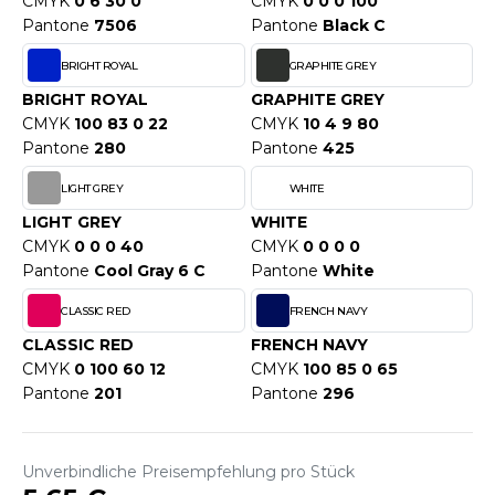
CMYK
0 6 30 0
CMYK
0 0 0 100
WEATSHIRTS
Pantone
7506
Pantone
Black C
HK
-SHIRTS
BRIGHT ROYAL
GRAPHITE GREY
UST COOL
ASCHE
BRIGHT ROYAL
GRAPHITE GREY
UST HOODS
CMYK
100 83 0 22
CMYK
10 4 9 80
NTERWÄSCHE
Pantone
280
Pantone
425
UST T'S
ARNWESTEN
LIGHT GREY
WHITE
LIGHT GREY
WHITE
ESTEN UND JACKEN
CMYK
0 0 0 40
CMYK
0 0 0 0
ARLOWSKY
INTER
Pantone
Cool Gray 6 C
Pantone
White
ORNTEX
ORKWEAR
CLASSIC RED
FRENCH NAVY
CLASSIC RED
FRENCH NAVY
CMYK
0 100 60 12
CMYK
100 85 0 65
ABEL SERIE
Pantone
201
Pantone
296
ARKWOOD
Unverbindliche Preisempfehlung pro Stück