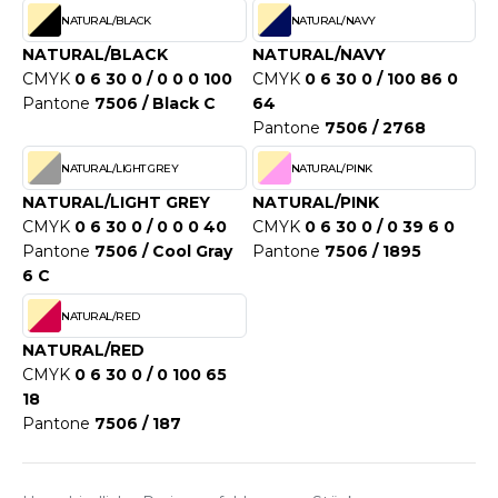
WEATSHIRTS
NATURAL/BLACK
NATURAL/NAVY
HK
-SHIRTS
NATURAL/BLACK
NATURAL/NAVY
UST COOL
CMYK
0 6 30 0 / 0 0 0 100
CMYK
0 6 30 0 / 100 86 0
ASCHE
Pantone
7506 / Black C
64
UST HOODS
Pantone
7506 / 2768
NTERWÄSCHE
UST T'S
NATURAL/LIGHT GREY
NATURAL/PINK
ARNWESTEN
NATURAL/LIGHT GREY
NATURAL/PINK
ESTEN UND JACKEN
CMYK
0 6 30 0 / 0 0 0 40
CMYK
0 6 30 0 / 0 39 6 0
ARLOWSKY
Pantone
7506 / Cool Gray
Pantone
7506 / 1895
INTER
6 C
ORNTEX
ORKWEAR
NATURAL/RED
NATURAL/RED
CMYK
0 6 30 0 / 0 100 65
ABEL SERIE
18
Pantone
7506 / 187
ARKWOOD